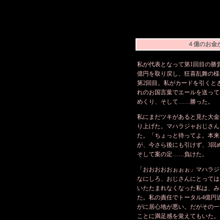
４億のお金
私が代表となって第1回目の勝
億円を取り戻し、狂喜乱舞の様
第2回目。私がカードを引くと
れのお国言葉でエールを送って
めくり、そして……勝った。
私にまだツキがあると見た大金
り上げた。マハラジャおじさん
た。「ちょっと待ってよ。本来
が、今さら後にも引けず、3回
そして案の定……負けた。
「おおおおおぉぉぉ」マハラジ
なにしろ、おじさんにとっては
いたたまれなくなった私は、み
た。私の責任でトータル4億円
がに居心地が悪い。だがその一
ことに満足感を覚えてもいた。