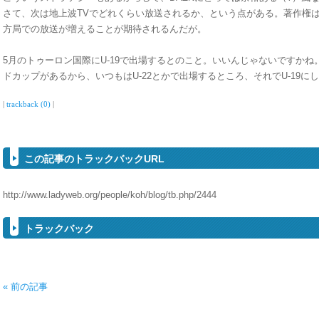
さて、次は地上波TVでどれくらい放送されるか、という点がある。著作権
方局での放送が増えることが期待されるんだが。
5月のトゥーロン国際にU-19で出場するとのこと。いいんじゃないですかね。
ドカップがあるから、いつもはU-22とかで出場するところ、それでU-19に
|
trackback (0)
|
この記事のトラックバックURL
http://www.ladyweb.org/people/koh/blog/tb.php/2444
トラックバック
« 前の記事