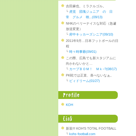
吉田麻也、ミラクルゴル。
└
虎党 団塊ジュニア の 日
常 グルメ 映...(09/13)
NHKのベリーナイスな対応（急遽
放送変更）
└
府中キッカーズシニア(09/10)
2011年9月…日本フットボールの日
程
└
時々時事爺(09/01)
この際、広島でも新スタジアムに
向かわないかと…
└
カープＢＯＭ！ Ｍｋ−?(08/17)
PK戦では正直、喜べないなぁ。
└
ビィドリーム(01/27)
KOH
新装!!! KOH'S TOTAL FOOTBALL
└
kohs-football.com