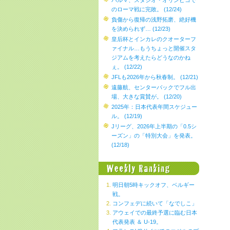
パルマ、スタジオ・オリンピコで
のローマ戦に完敗。 (12/24)
負傷から復帰の浅野拓磨、絶好機
を決められず… (12/23)
皇后杯とインカレのクオーターフ
ァイナル…もうちょっと開催スタ
ジアムを考えたらどうなのかね
ぇ。 (12/22)
JFLも2026年から秋春制。 (12/21)
遠藤航、センターバックでフル出
場、大きな賞賛が。 (12/20)
2025年：日本代表年間スケジュー
ル。 (12/19)
Jリーグ、2026年上半期の「0.5シ
ーズン」の「特別大会」を発表。
(12/18)
明日朝5時キックオフ、ベルギー
戦。
コンフェデに続いて「なでしこ」
アウェイでの最終予選に臨む日本
代表発表 ＆ U-19。