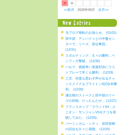
30
31
<<前月
2026年08月
次月>>
当ブログ移転のお知らせ。 (01/01)
田中碧、アンパドゥとの中盤セン
ターで…リーズ、首位奪回。
(12/31)
スポルティング、久々の勝利…ベ
ンフィカ撃破。 (12/30)
パルマ、残留争い直接対決にラス
トプレーで辛くも勝利… (12/29)
三笘、何度も思わず声が出るチャ
ンスメイクもブライトン6試合未勝
利。 (12/28)
瀬古樹のストークと田中碧のリー
ズの対戦、だったんだが… (12/27)
フランスカップ「ラウンド64」ユ
ニオン・サンジャンVSモナコを視
聴してみた。 (12/26)
バーミンガム・シティ、岩田智輝
の試合を久々に視聴。 (12/25)