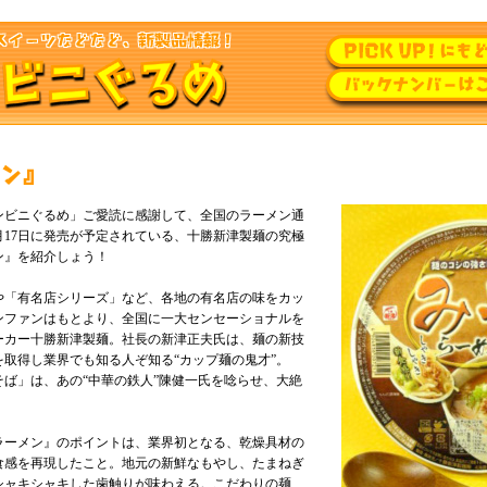
ンビニぐるめ」ご愛読に感謝して、全国のラーメン通
月17日に発売が予定されている、十勝新津製麺の究極
ン』を紹介しょう！
や「有名店シリーズ」など、各地の有名店の味をカッ
ンファンはもとより、全国に一大センセーショナルを
ーカー十勝新津製麺。社長の新津正夫氏は、麺の新技
取得し業界でも知る人ぞ知る“カップ麺の鬼才”。
ば」は、あの“中華の鉄人”陳健一氏を唸らせ、大絶
ラーメン』のポイントは、業界初となる、乾燥具材の
食感を再現したこと。地元の新鮮なもやし、たまねぎ
シャキシャキした歯触りが味わえる。こだわりの麺