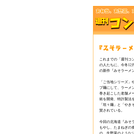
これまでの「週刊コ
の人たちに、今冬12
の新作『みそラーメ
「ご当地シリーズ」
プ麺にして、ラーメ
巻き起こした老舗メ
術を開発、特許製法を
「坦々麺」と「やきそ
賛されている。
今回の北海道『みそ
もやし、たまねぎの
の、生野菜のような