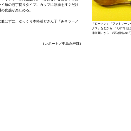
ライ麺の包丁切りタイプ。カップに熱湯を注ぐだけ
麺の食感が楽しめる。
に並ばずに、ゆっくり本格派どさん子『みそラーメ
「ローソン」「ファミリーマ
クス」などから、12月17日
津製麺」から、税込価格298
（レポート／中島永寿輝）