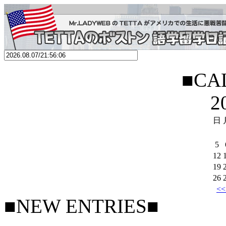
■CA
2
日
5
12
19
26
<
■NEW ENTRIES■