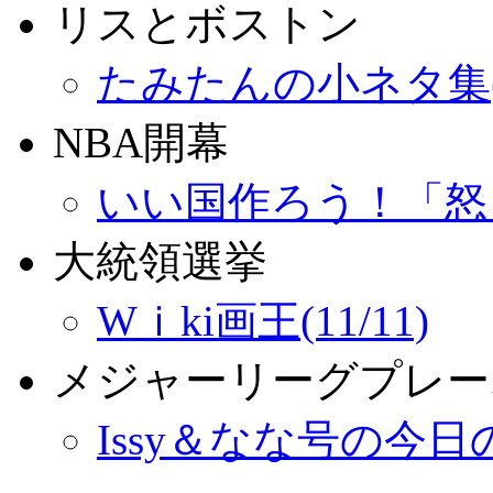
リスとボストン
たみたんの小ネタ集(09
NBA開幕
いい国作ろう！「怒りの
大統領選挙
Wｉki画王(11/11)
メジャーリーグプレー
Issy＆なな号の今日の