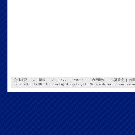
会社概要
｜
広告掲載
｜
プライバシーについて
｜
ご利用規約
｜
推奨環境
｜
お
Copyright 2000-2008 © Tohsei,Digital Jaws.Co., Ltd. No reproduction or republication