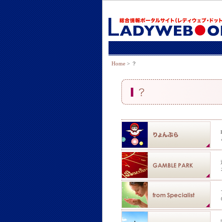
Home
> ？