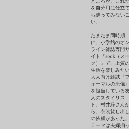
ところが、これ
を自分用に仕立
ら纏ってみない
い。
たまたま同時期
に、小学館のオ
ライン雑誌専門
イト『sook（ス
ク）』で、上質
生活を楽しみた
大人向け雑誌『
ォーマルの流儀
を担当している
人のスタイリス
ト、村井緑さん
ら、衣裳貸し出
の依頼があった
テーマは夫婦揃