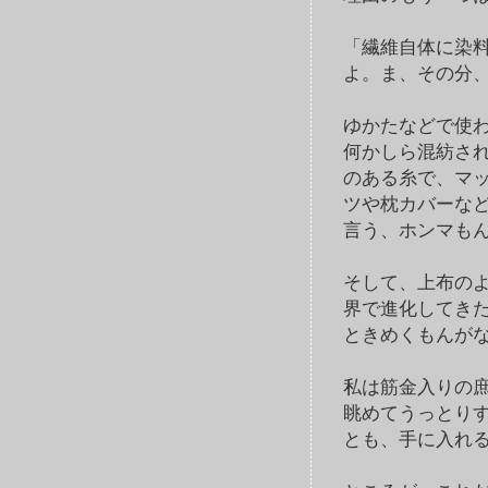
「繊維自体に染
よ。ま、その分
ゆかたなどで使わ
何かしら混紡さ
のある糸で、マ
ツや枕カバーな
言う、ホンマも
そして、上布の
界で進化してき
ときめくもんが
私は筋金入りの
眺めてうっとり
とも、手に入れ