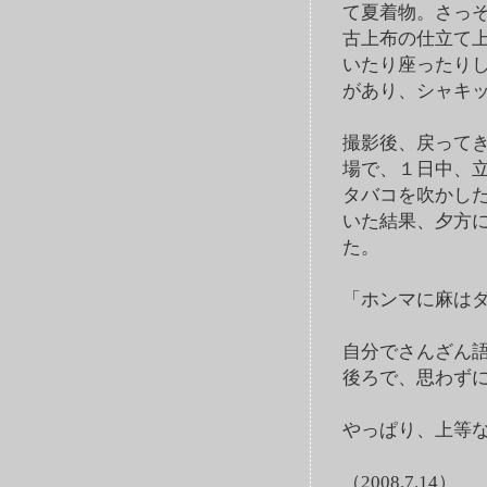
て夏着物。さっ
古上布の仕立て
いたり座ったり
があり、シャキ
撮影後、戻って
場で、１日中、
タバコを吹かし
いた結果、夕方
た。
「ホンマに麻は
自分でさんざん
後ろで、思わず
やっぱり、上等
（2008.7.14）