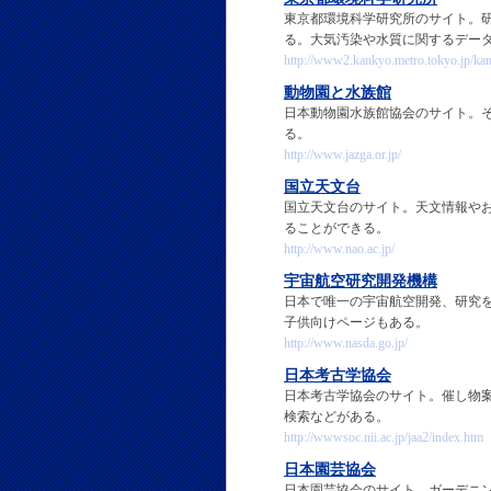
東京都環境科学研究所のサイト。
る。大気汚染や水質に関するデー
http://www2.kankyo.metro.tokyo.jp/ka
動物園と水族館
日本動物園水族館協会のサイト。
る。
http://www.jazga.or.jp/
国立天文台
国立天文台のサイト。天文情報や
ることができる。
http://www.nao.ac.jp/
宇宙航空研究開発機構
日本で唯一の宇宙航空開発、研究を
子供向けページもある。
http://www.nasda.go.jp/
日本考古学協会
日本考古学協会のサイト。催し物
検索などがある。
http://wwwsoc.nii.ac.jp/jaa2/index.htm
日本園芸協会
日本園芸協会のサイト。ガーデニ