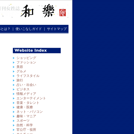
RGとは？
｜
使いこなしガイド
｜
サイトマップ