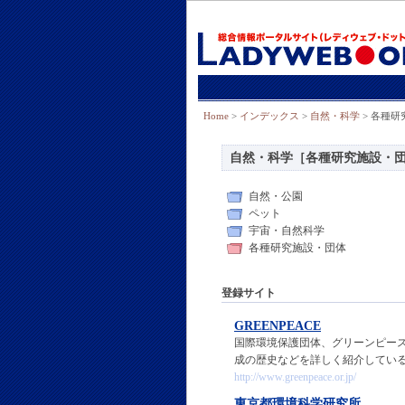
Home
>
インデックス
>
自然・科学
> 各種
自然・科学［各種研究施設・
自然・公園
ペット
宇宙・自然科学
各種研究施設・団体
登録サイト
GREENPEACE
国際環境保護団体、グリーンピー
成の歴史などを詳しく紹介してい
http://www.greenpeace.or.jp/
東京都環境科学研究所