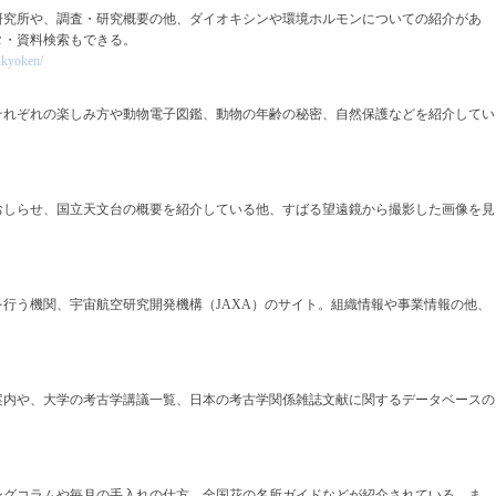
研究所や、調査・研究概要の他、ダイオキシンや環境ホルモンについての紹介があ
タ・資料検索もできる。
nkyoken/
それぞれの楽しみ方や動物電子図鑑、動物の年齢の秘密、自然保護などを紹介してい
おしらせ、国立天文台の概要を紹介している他、すばる望遠鏡から撮影した画像を見
行う機関、宇宙航空研究開発機構（JAXA）のサイト。組織情報や事業情報の他、
案内や、大学の考古学講議一覧、日本の考古学関係雑誌文献に関するデータベースの
ングコラムや毎月の手入れの仕方、全国花の名所ガイドなどが紹介されている。ま