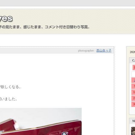
photographer :
西山奈々子
C
が欲しくなる。
1
2
買いました。
3
N