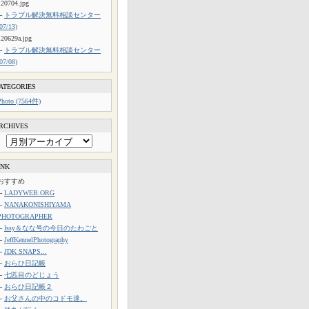
120704.jpg
└
トラブル解決無料相談センター
(07/13)
120629a.jpg
└
トラブル解決無料相談センター
(07/08)
ATEGORIES
Photo (7564件)
RCHIVES
INK
おすすめ
└
LADYWEB.ORG
└
NANAKONISHIYAMA
PHOTOGRAPHER
└
Issy＆なな号の今日のたわごと
└
JeffKennelPhotography
└
JDK SNAPS...
└
おらひ日記帳
└
七匹目のどじょう
└
おらひ日記帳２
└
お父さんの中のコドモ達。