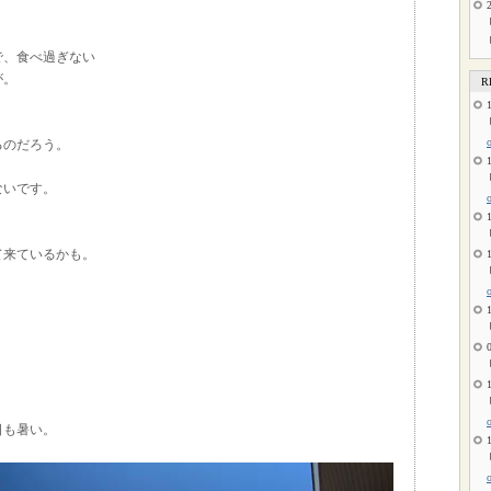
で、食べ過ぎない
が。
R
るのだろう。
ないです。
て来ているかも。
日も暑い。