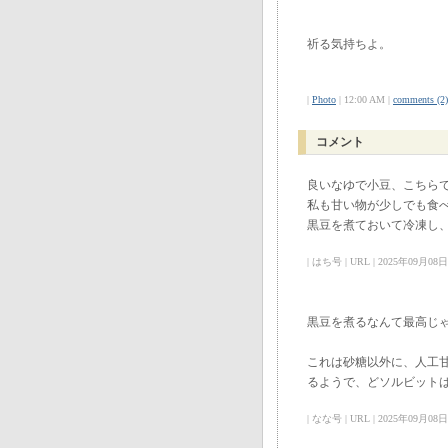
祈る気持ちよ。
|
Photo
| 12:00 AM |
comments (2)
コメント
良いなゆで小豆、こちら
私も甘い物が少しでも食
黒豆を煮ておいて冷凍し
| はち号 | URL | 2025年09月08日 
黒豆を煮るなんて最高じ
これは砂糖以外に、人工
るようで、どソルビット
| なな号 | URL | 2025年09月08日 0