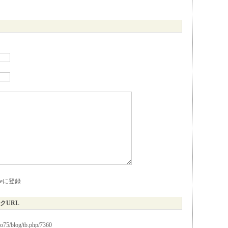
kieに登録
クURL
io75/blog/tb.php/7360