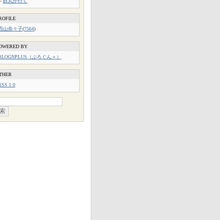
└
鉄丸が行く
ROFILE
西山奈々子
(
7564
)
OWERED BY
BLOGNPLUS（ぶろぐん＋）
THER
RSS 1.0