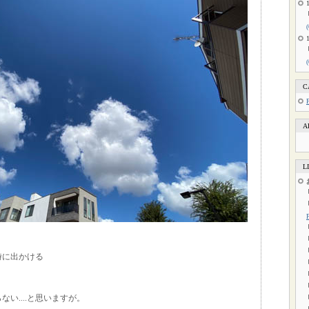
C
A
L
時に出かける
い....と思いますが。