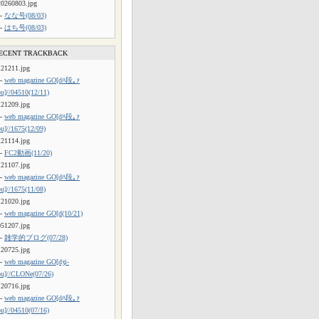
20260803.jpg
└
なな号(08/03)
└
はち号(08/03)
ECENT TRACKBACK
121211.jpg
└
web magazine GO[dﾊ段｡ｧ
ou]//04510(12/11)
121209.jpg
└
web magazine GO[dﾊ段｡ｧ
ou]//1675(12/09)
121114.jpg
└
FC2動画(11/20)
121107.jpg
└
web magazine GO[dﾊ段｡ｧ
ou]//1675(11/08)
121020.jpg
└
web magazine GO[d(10/21)
051207.jpg
└
雑学的ブログ(07/28)
120725.jpg
└
web magazine GO[dʒi-
ou]//CLONe(07/26)
120716.jpg
└
web magazine GO[dﾊ段｡ｧ
ou]//04510(07/16)