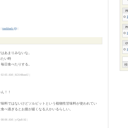
P
P
|
trackback (0)
|
O
ではあまりみないな。
べたい時
、毎日食べたりする。
02:05 AM | K3148omU |
ゃん！！
甘味料ではないけどソルビットという植物性甘味料が使われてい
は食べ過ぎるとお腹が緩くなる人かいるらしい。
8:06 AM | y/Qu8/AI |