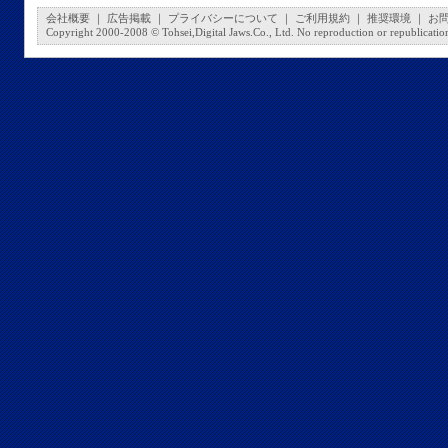
会社概要
｜
広告掲載
｜
プライバシーについて
｜
ご利用規約
｜
推奨環境
｜
お
Copyright 2000-2008 © Tohsei,Digital Jaws.Co., Ltd. No reproduction or republication