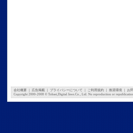
会社概要
｜
広告掲載
｜
プライバシーについて
｜
ご利用規約
｜
推奨環境
｜
お
Copyright 2000-2008 © Tohsei,Digital Jaws.Co., Ltd. No reproduction or republication