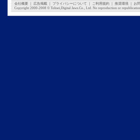
会社概要
｜
広告掲載
｜
プライバシーについて
｜
ご利用規約
｜
推奨環境
｜
お
Copyright 2000-2008 © Tohsei,Digital Jaws.Co., Ltd. No reproduction or republication