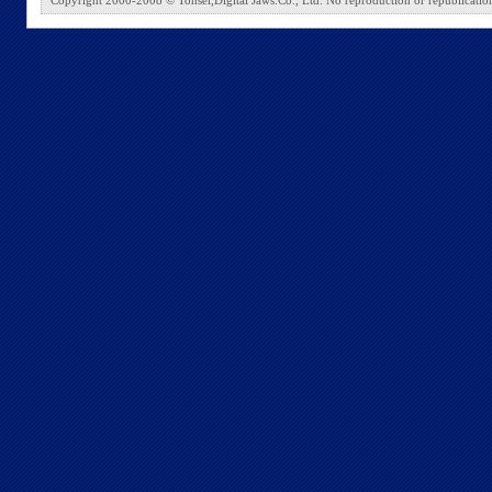
Copyright 2000-2008 © Tohsei,Digital Jaws.Co., Ltd. No reproduction or republication