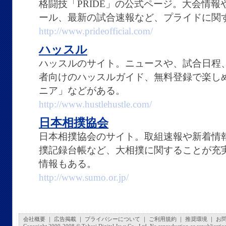
格闘技「PRIDE」の公式ページ。大会情
ール、最新の試合速報など、プライドに関
http://www.prideofficial.com/
ハッスル
ハッスルのサイト。ニュースや、試合日程
者向けのハッスルガイド、無料登録で楽し
ニア」などがある。
http://www.hustlehustle.com/
日本相撲協会
日本相撲協会のサイト。取組速報や新着情
撲記録台帳など、大相撲に関することが充
情報もある。
http://www.sumo.or.jp/
会社概要
｜
広告掲載
｜
プライバシーについて
｜
ご利用規約
｜
推奨環境
｜
お