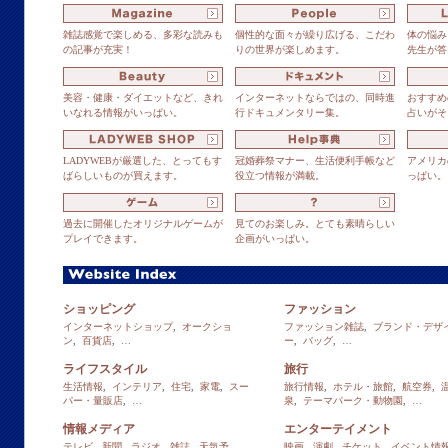
雑誌感覚で楽しめる、多彩な読みも
個性的な面々が繰り広げる、こだわ
体の悩み
の記事が充実！
りの世界が楽しめます。
先生が答
美容・健康・ダイエットなど、きれ
インターネットならではの、同時進
おすすめ
いなれる情報がいっぱい。
行ドキュメンタリー集。
占いがそ
LADYWEBが厳選した、とってもす
冠婚葬祭マナー、生活便利手帳など
アメリカ
ばらしいものが買えます。
役立つ情報が満載。
っぱい。
過去に開催したオリジナルゲームが
見てのお楽しみ。とても素晴らしい
プレイできます。
企画がいっぱい。
ショッピング
ファッション
インターネットショップ
,
オークショ
ファッション雑誌
,
ブランド・デザ
ン
,
百貨店
,
…
ー
,
バッグ
,
…
ライフスタイル
旅行
生活情報
,
インテリア
,
住宅
,
家電
,
スー
旅行情報
,
ホテル・旅館
,
航空券
,
パー・量販店
,
…
泉
,
テーマパーク・動物園
,
…
情報メディア
エンターテイメント
テレビ
,
新聞
,
ラジオ
,
雑誌
,
天気予
映画
,
演劇
,
チケット
,
イベント情