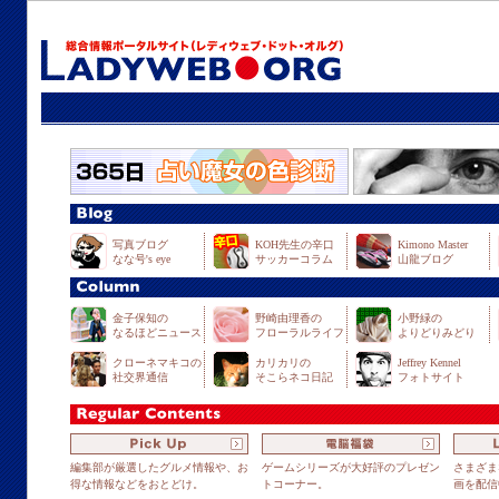
写真ブログ
KOH先生の辛口
Kimono Master
なな号's eye
サッカーコラム
山龍ブログ
金子保知の
野崎由理香の
小野緑の
なるほどニュース
フローラルライフ
よりどりみどり
クローネマキコの
カリカリの
Jeffrey Kennel
社交界通信
そこらネコ日記
フォトサイト
編集部が厳選したグルメ情報や、お
ゲームシリーズが大好評のプレゼン
さまざま
得な情報などをおとどけ。
トコーナー。
画を配信