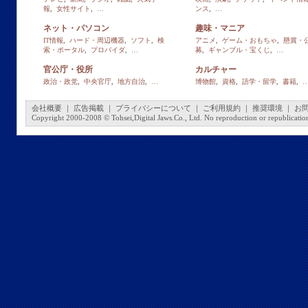
報
,
女性サイト
,
…
ンス
,
…
ネット・パソコン
趣味・マニア
IT情報
,
ハード・周辺機器
,
ソフト
,
検
アニメ
,
ゲーム・おもちゃ
,
懸賞・
索・ポータル
,
プロバイダ
,
…
募
,
ギャンブル・宝くじ
,
…
官公庁・役所
カルチャー
政治・政党
,
中央官庁
,
地方自治
,
…
博物館
,
資格
,
語学・留学
,
書籍
,
会社概要
｜
広告掲載
｜
プライバシーについて
｜
ご利用規約
｜
推奨環境
｜
お
Copyright 2000-2008 © Tohsei,Digital Jaws.Co., Ltd. No reproduction or republication