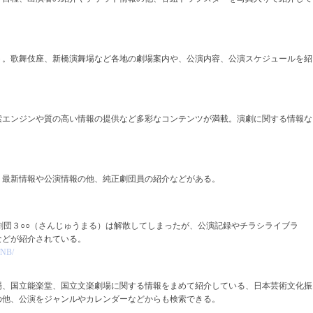
ト。歌舞伎座、新橋演舞場など各地の劇場案内や、公演内容、公演スケジュールを紹
索エンジンや質の高い情報の提供など多彩なコンテンツが満載。演劇に関する情報な
。最新情報や公演情報の他、純正劇団員の紹介などがある。
劇団３○○（さんじゅうまる）は解散してしまったが、公演記録やチラシライブラ
などが紹介されている。
TNB/
場、国立能楽堂、国立文楽劇場に関する情報をまめて紹介している、日本芸術文化振
の他、公演をジャンルやカレンダーなどからも検索できる。