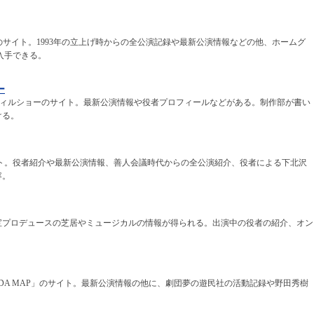
Tのサイト。1993年の立上げ時からの全公演記録や最新公演情報などの他、ホームグ
入手できる。
ー
ヴィルショーのサイト。最新公演情報や役者プロフィールなどがある。制作部が書い
ける。
イト。役者紹介や最新公演情報、善人会議時代からの全公演紹介、役者による下北沢
容。
宝プロデュースの芝居やミュージカルの情報が得られる。出演中の役者の紹介、オン
DA MAP」のサイト。最新公演情報の他に、劇団夢の遊民社の活動記録や野田秀樹