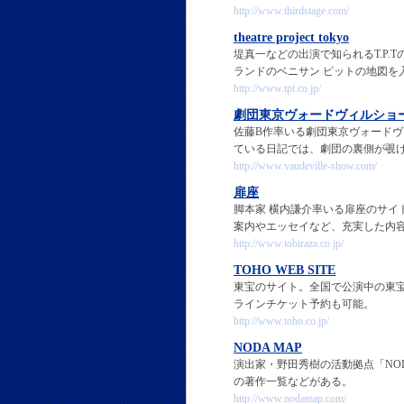
http://www.thirdstage.com/
theatre project tokyo
堤真一などの出演で知られるT.P.
ランドのベニサン ピットの地図を
http://www.tpt.co.jp/
劇団東京ヴォードヴィルショ
佐藤B作率いる劇団東京ヴォード
ている日記では、劇団の裏側が覗
http://www.vaudeville-show.com/
扉座
脚本家 横内謙介率いる扉座のサ
案内やエッセイなど、充実した内
http://www.tobiraza.co.jp/
TOHO WEB SITE
東宝のサイト。全国で公演中の東
ラインチケット予約も可能。
http://www.toho.co.jp/
NODA MAP
演出家・野田秀樹の活動拠点「NO
の著作一覧などがある。
http://www.nodamap.com/