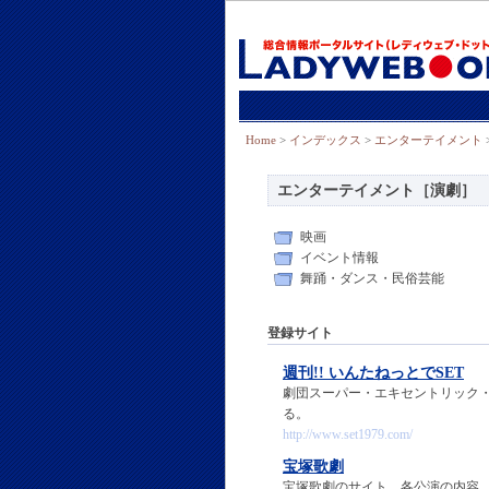
Home
>
インデックス
>
エンターテイメント
エンターテイメント［演劇］
映画
イベント情報
舞踊・ダンス・民俗芸能
登録サイト
週刊!! いんたねっとでSET
劇団スーパー・エキセントリック・
る。
http://www.set1979.com/
宝塚歌劇
宝塚歌劇のサイト。各公演の内容