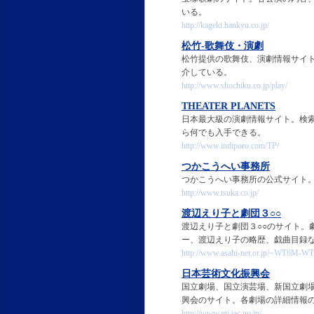
いる。
http://kageki.hankyu.co.jp/
松竹-歌舞伎・演劇
松竹提供の歌舞伎、演劇情報サイ
介している。
http://www.shochiku.co.jp/play/
THEATER PLANETS
日本最大級の演劇情報サイト。検
ら何でも入手できる。
http://www.indiporo.com/TP/
つかこうへい事務所
つかこうへい事務所の公式サイト
http://www.tsuka.co.jp/
渡辺えり子と劇団３○○
渡辺えり子と劇団３○○のサイト。
ー、渡辺えり子の略歴、戯曲目録
http://www.asahi-net.or.jp/~WT6M-W
日本芸術文化振興会
国立劇場、国立演芸場、新国立劇
興会のサイト。各劇場の詳細情報
http://www.ntj.jac.go.jp/