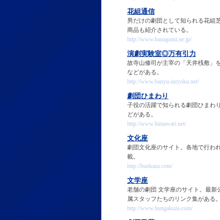
花組通信
男だけの劇団として知られる花組
商品も紹介されている。
http://www.hanagumi.ne.jp/
演劇実験室◎万有引力
故寺山修司が主宰の「天井桟敷」
などがある。
http://www.banyu-inryoku.net/
劇団ひまわり
子役の活躍で知られる劇団ひまわ
どがある。
http://www.himawari.net/
文化座
劇団文化座のサイト。各地で行わ
載。
http://bunkaza.com/
文学座
老舗の劇団 文学座のサイト。最
属スタッフたちのリンク集がある
http://www.bungakuza.com/