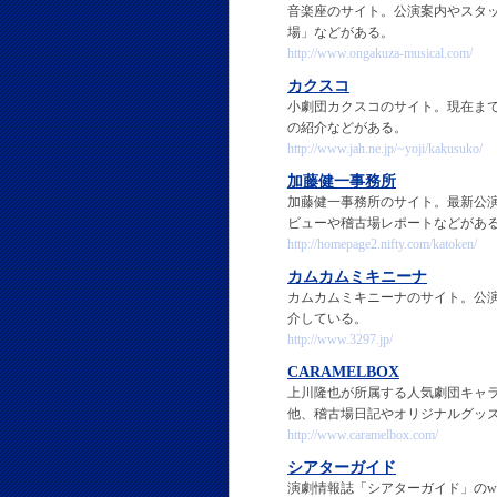
音楽座のサイト。公演案内やスタ
場」などがある。
http://www.ongakuza-musical.com/
カクスコ
小劇団カクスコのサイト。現在ま
の紹介などがある。
http://www.jah.ne.jp/~yoji/kakusuko/
加藤健一事務所
加藤健一事務所のサイト。最新公
ビューや稽古場レポートなどがあ
http://homepage2.nifty.com/katoken/
カムカムミキニーナ
カムカムミキニーナのサイト。公
介している。
http://www.3297.jp/
CARAMELBOX
上川隆也が所属する人気劇団キャ
他、稽古場日記やオリジナルグッ
http://www.caramelbox.com/
シアターガイド
演劇情報誌「シアターガイド」のw