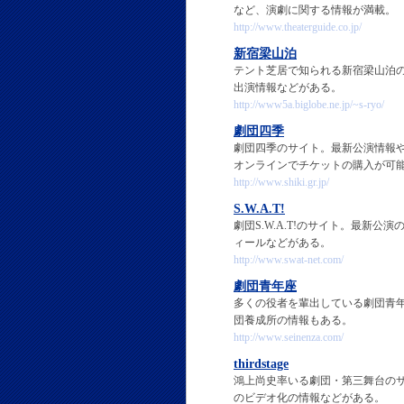
など、演劇に関する情報が満載。
http://www.theaterguide.co.jp/
新宿梁山泊
テント芝居で知られる新宿梁山泊
出演情報などがある。
http://www5a.biglobe.ne.jp/~s-ryo/
劇団四季
劇団四季のサイト。最新公演情報
オンラインでチケットの購入が可
http://www.shiki.gr.jp/
S.W.A.T!
劇団S.W.A.T!のサイト。最
ィールなどがある。
http://www.swat-net.com/
劇団青年座
多くの役者を輩出している劇団青
団養成所の情報もある。
http://www.seinenza.com/
thirdstage
鴻上尚史率いる劇団・第三舞台の
のビデオ化の情報などがある。