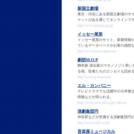
新国立劇場
東京・渋谷にある新国立劇場のサ
ケットぴあを通じてオンラインで
http://www.nntt.jac.go.jp/
イッセー尾形
イッセー尾形のサイト。新着情報
ているデータベースやお客の感想
http://www.issey-ogata.net/
劇団M.O.P
脚本家 演出家のマキノノゾミ率い
る他、役者たちのエッセイも読め
http://www.g-mop.com/
エル・カンパニー
テレビドラマでも活躍中の今井雅
情報などが得られる。
http://www.ceres.dti.ne.jp/~elle-co/
演劇集団円
仲谷昇などが所属する演劇集団円
http://www.en21.co.jp/
音楽座ミュージカル