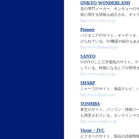
ONKYO WONDERLAND
音の専門メーカー、オンキョーの
術に関する情報も紹介され、ギャラ
http://www.onkyo.co.jp/
Pioneer
パイオニアのサイト。オーディオ
けられている。DJ機器の紹介もあ
http://www.pioneer.co.jp/
SANYO
SANYOこと三洋電気のサイト。
している。時期になるとプロ野球
http://www.sanyo.co.jp/
SHARP
シャープのサイト。液晶テレビ、
http://www.sharp.co.jp/
TOSHIBA
東芝のサイト。パソコン・情報ツ
も用意されている。オンラインマ
http://www.toshiba.co.jp/
Victor・JVC
ビクターのサイト。製品の詳細情