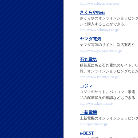
http://www.biccamera.com/
さくらやNets
さくらやのオンラインショッピン
ンで購入することができる。
http://www.sakuraya.co.jp/
ヤマダ電気
ヤマダ電気のサイト。新店案内や、
http://www.yamada-denki.jp/
石丸電気
秋葉原にある石丸電気のサイト。C
報、オンラインショッピングなど
http://www.ishimaru.co.jp/
コジマ
コジマのサイト。パソコン、家電
品の配送状況の確認などもできる
http://www.kojima.net/
上新電機
上新電機のオンラインショッピン
http://joshinweb.jp/
e-BEST