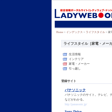
Home
>
インデックス
>
ライフスタイル
> 
ライフスタイル［家電・メー
生活情報
インテリア
家電・メーカー
引っ越し
登録サイト
パナソニック
パナソニックのサイト。テレビ、
などがわかる。
http://panasonic.jp/
Sony Drive