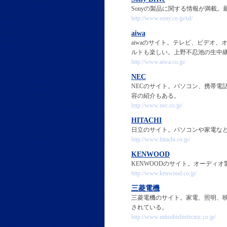
Sonyの製品に関する情報が満載
http://www.sony.co.jp/sd/
aiwa
aiwaのサイト。テレビ、ビデオ
ルトも楽しい。上野不忍池の生中
http://www.aiwa.co.jp/
NEC
NECのサイト。パソコン、携帯電
容の紹介もある。
http://www.nec.co.jp/
HITACHI
日立のサイト。パソコンや家電な
http://www.hitachi.co.jp/
KENWOOD
KENWOODのサイト。オーディ
http://www.kenwood.co.jp/
三菱電機
三菱電機のサイト。家電、照明、
されている。
http://www.mitsubishielectric.co.jp/