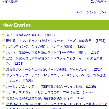
« 前の記事
次の記事 »
▲ページのトップへ
New Entries
当ブログ移転のお知らせ。 (01/01)
田中碧、アンパドゥとの中盤センターで…リーズ、首位奪回。 (12/31)
スポルティング、久々の勝利…ベンフィカ撃破。 (12/30)
パルマ、残留争い直接対決にラストプレーで辛くも勝利… (12/29)
三笘、何度も思わず声が出るチャンスメイクもブライトン6試合未勝
利。 (12/28)
瀬古樹のストークと田中碧のリーズの対戦、だったんだが… (12/27)
フランスカップ「ラウンド64」ユニオン・サンジャンVSモナコを視聴
してみた。 (12/26)
バーミンガム・シティ、岩田智輝の試合を久々に視聴。 (12/25)
パルマ、スタジオ・オリンピコでのローマ戦に完敗。 (12/24)
負傷から復帰の浅野拓磨、絶好機を決められず… (12/23)
皇后杯とインカレのクオーターファイナル…もうちょっと開催スタジア