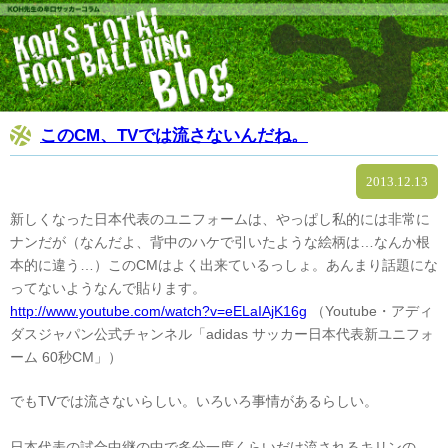
このCM、TVでは流さないんだね。
2013.12.13
新しくなった日本代表のユニフォームは、やっぱし私的には非常に
ナンだが（なんだよ、背中のハケで引いたような絵柄は…なんか根
本的に違う…）このCMはよく出来ているっしょ。あんまり話題にな
ってないようなんで貼ります。
http://www.youtube.com/watch?v=eELaIAjK16g
（Youtube・アディ
ダスジャパン公式チャンネル「adidas サッカー日本代表新ユニフォ
ーム 60秒CM」）
でもTVでは流さないらしい。いろいろ事情があるらしい。
日本代表の試合中継の中で多分一度くらいだけ流されるキリンの