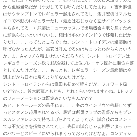
から至極当然だが（ケガしてても呼んだりしてたよね…）吉田麻也
はサウサンプトンでレギュラー起用されてるし、酒井宏樹はマルセ
イユで不動のレギュラーだし（最近は右じゃなく左サイドバックを
やらされてる…）武藤はニューカッスルで出場機会を取り戻すため
に頑張らないといけないし、権田は冬のウインドウで移籍したばか
りだし、、、ってなところですね。シント・トロイデンの遠藤航は
呼ばなかったんだが、冨安は呼んでるのはちょっとわからんという
か、ま、Aマッチを積ませたいんだろうが、シント・トロイデンは
レギュラーシーズン残り1試合残して上位プレーオフ圏外に順位を落
としてんだけどな、、、もっとも、レギュラーシーズン最終節は今
週末だから日本に戻るより前なんだけどな。
シント・トロイデンからは鎌田も初めて呼んだが、フォワード扱
い???かよ。鈴木武蔵ともども、どれくらいやれますかね。1トップ
のフォーメーションは既定みたいなもんか???
あと、トゥールーズの昌子ねぇ、、、冬のウインドウで移籍してず
っとスタメン起用されてるが、最近は所属クラブの監督からもプレ
スカンファレンスで持ち上げられてたようだが、試合後のコメント
では不安定さを指摘されてたし、先日の試合じゃぁ相手アタッカー
のパワーとスピードにやられまくっておったけどなぁ。コンディシ