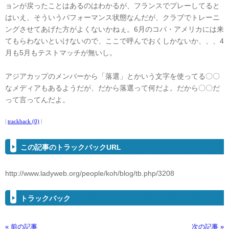
ョンが戻ったことはあるのはわかるが、フランスでプレーしてると
はいえ、そういうパフォーマンス状態なんだが、クラブでトレーニ
ングさせてあげた方がよくないかねぇ。6月のコパ・アメリカには来
てもらわないといけないので、ここで呼んでおくしかないか、、、4
月も5月もテストマッチが無いし。
アジアカップのメンバーから「落選」とかいう文字を使ってる〇〇
なメディアもあるようだが、だから落選って何だよ。だから〇〇だ
って言ってんだよ。
|
trackback (0)
|
この記事のトラックバックURL
http://www.ladyweb.org/people/koh/blog/tb.php/3208
トラックバック
« 前の記事
次の記事 »