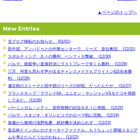
▲ページのトップへ
New Entries
当ブログ移転のお知らせ。 (01/01)
田中碧、アンパドゥとの中盤センターで…リーズ、首位奪回。 (12/31)
スポルティング、久々の勝利…ベンフィカ撃破。 (12/30)
パルマ、残留争い直接対決にラストプレーで辛くも勝利… (12/29)
三笘、何度も思わず声が出るチャンスメイクもブライトン6試合未勝
利。 (12/28)
瀬古樹のストークと田中碧のリーズの対戦、だったんだが… (12/27)
フランスカップ「ラウンド64」ユニオン・サンジャンVSモナコを視聴
してみた。 (12/26)
バーミンガム・シティ、岩田智輝の試合を久々に視聴。 (12/25)
パルマ、スタジオ・オリンピコでのローマ戦に完敗。 (12/24)
負傷から復帰の浅野拓磨、絶好機を決められず… (12/23)
皇后杯とインカレのクオーターファイナル…もうちょっと開催スタジア
ムを考えたらどうなのかねぇ。 (12/22)