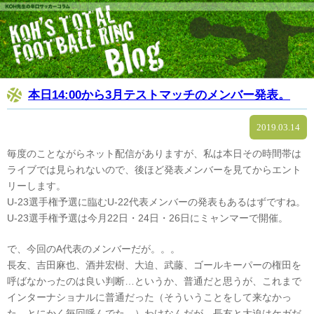
本日14:00から3月テストマッチのメンバー発表。
2019.03.14
毎度のことながらネット配信がありますが、私は本日その時間帯は
ライブでは見られないので、後ほど発表メンバーを見てからエント
リーします。
U-23選手権予選に臨むU-22代表メンバーの発表もあるはずですね。
U-23選手権予選は今月22日・24日・26日にミャンマーで開催。
で、今回のA代表のメンバーだが。。。
長友、吉田麻也、酒井宏樹、大迫、武藤、ゴールキーパーの権田を
呼ばなかったのは良い判断…というか、普通だと思うが、これまで
インターナショナルに普通だった（そういうことをして来なかっ
た…とにかく毎回呼んでた…）わけなんだが。長友と大迫はケガだ