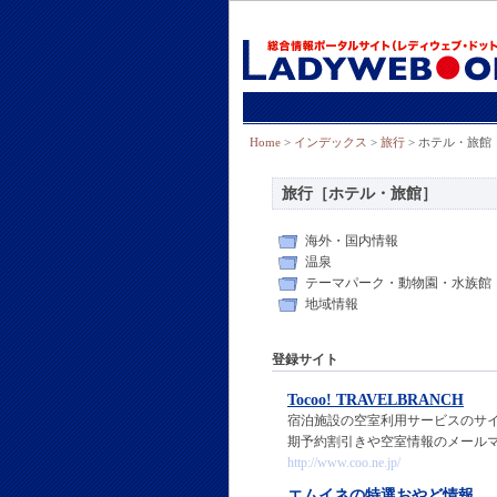
Home
>
インデックス
>
旅行
> ホテル・旅館
旅行［ホテル・旅館］
海外・国内情報
温泉
テーマパーク・動物園・水族館
地域情報
登録サイト
Tocoo! TRAVELBRANCH
宿泊施設の空室利用サービスのサ
期予約割引きや空室情報のメール
http://www.coo.ne.jp/
エムイネの特選おやど情報