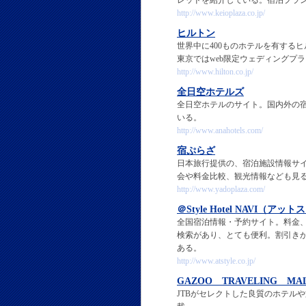
レッドを紹介している。宿泊プラ
http://www.keioplaza.co.jp/
ヒルトン
世界中に400ものホテルを有する
東京ではweb限定ウェディングプ
http://www.hilton.co.jp/
全日空ホテルズ
全日空ホテルのサイト。国内外の
いる。
http://www.anahotels.com/
宿ぷらざ
日本旅行提供の、宿泊施設情報サ
会や料金比較、観光情報なども見
http://www.yadoplaza.com/
＠Style Hotel NAVI（
全国宿泊情報・予約サイト。料金
検索があり、とても便利。割引き
ある。
http://www.atstyle.co.jp/
GAZOO TRAVELING MA
JTBがセレクトした良質のホテル