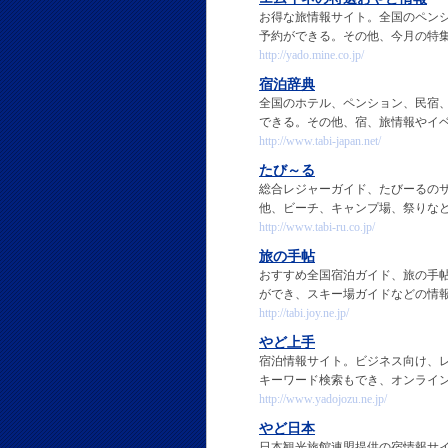
お得な旅情報サイト。全国のペン
予約ができる。その他、今月の特
http://yado.mine.co.jp/
宿泊辞典
全国のホテル、ペンション、民宿、
できる。その他、宿、旅情報やイ
http://www.tabi-japan.net/
たび～る
総合レジャーガイド、たびーるの
他、ビーチ、キャンプ場、祭りな
http://www.tabi-ru.co.jp/
旅の手帖
おすすめ全国宿泊ガイド、旅の手
ができ、スキー場ガイドなどの情
http://tabi.joy.ne.jp/
やど上手
宿泊情報サイト。ビジネス向け、
キーワード検索もでき、オンライ
http://www.yadojozu.ne.jp/
やど日本
日本観光旅館連盟提供の宿情報サイ