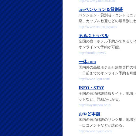
http://www.yado489.com
acoペンション＆貸別荘
ペンション・貸別荘・コンドミニ
泉、カップル歓迎などの項目別に
http://www.aco.co.jp/yado/
るるぶトラベル
全国の宿・ホテル予約ができるサ
オンラインで予約が可能。
http://rurubu.travel/
一休.com
国内外の高級ホテルと旅館専門の
一日前までのオンライン予約も可
http://www.ikyu.com/
INFO・STAY
全国の宿泊施設情報サイト。地域
ットなど、詳細がわかる。
http://stay.mapoo.or.jp/
おやど本舗
国内の宿泊施設のリンク集。地域
一口コメントなどが読める。
http://www.oyado.com/