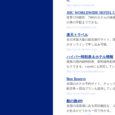
載。
http://gazoo.com/travel/
JHC WORLDWIDE HOTEL 
世界1350都市、7800のホテ
の車の手配までできる。
http://www.jhchotel.com
楽天トラベル
全日本最大級の総合旅行サイト。
がオンラインで申し込み可能。
http://travel.rakuten.co.jp/
ハイパー時刻表＆ホテル情報
最新の国内線時刻表、新幹線時刻
セスできる。i-modeにも対応し
http://www.hypertimetable.com
Best Reserve
全国のホテル予約サイト。チェッ
航空券＋宿泊プランも提供してい
http://www.bestrsv.com/
船の旅489
全国の温泉場にある宿泊施設を、
があるかどうかも一目で分かる。