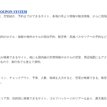
COUPON SYSTEM
ルの検索、空室紹介、予約までができるサイト。各地の耳より情報や観光情報、さらに現地
国内のホテル・旅館や海外ホテルの宿泊予約、航空券・高速バスやツアーの予約など
表が検索できるサイト。他にも国内線の空席情報やホテルの空室、周辺地図にもアク
ているので、旅行先でも使えて便利。
クイン、チェックアウト、予算、人数、地域を入力すると、空室が検索できる。格安
る。
エリア別、目的別に検索できるサイト。ゴルフパッケージのツアーもあり、露天風呂