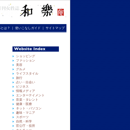
RGとは？
｜
使いこなしガイド
｜
サイトマップ