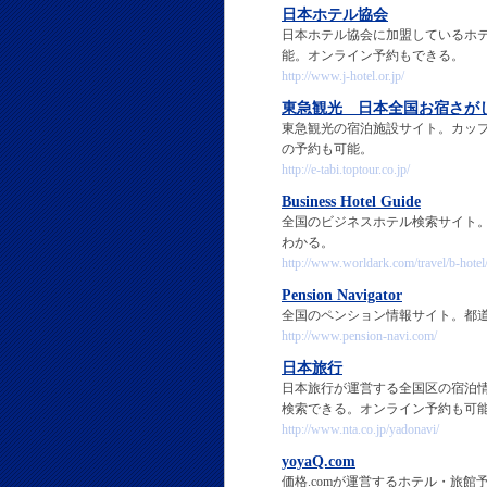
日本ホテル協会
日本ホテル協会に加盟しているホ
能。オンライン予約もできる。
http://www.j-hotel.or.jp/
東急観光 日本全国お宿さが
東急観光の宿泊施設サイト。カッ
の予約も可能。
http://e-tabi.toptour.co.jp/
Business Hotel Guide
全国のビジネスホテル検索サイト
わかる。
http://www.worldark.com/travel/b-hotel
Pension Navigator
全国のペンション情報サイト。都
http://www.pension-navi.com/
日本旅行
日本旅行が運営する全国区の宿泊情
検索できる。オンライン予約も可
http://www.nta.co.jp/yadonavi/
yoyaQ.com
価格.comが運営するホテル・旅