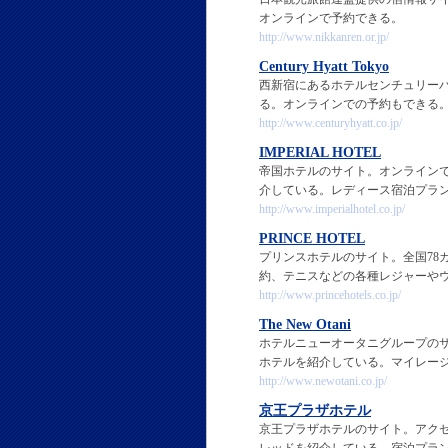
オンラインで予約できる。
http://www.nikkanren.or.jp/
Century Hyatt Tokyo
西新宿にあるホテルセンチュリー
る。オンラインでの予約もできる
http://www.centuryhyatt.co.jp/
IMPERIAL HOTEL
帝国ホテルのサイト。オンライン
介している。レディース宿泊プラ
http://www.imperialhotel.co.jp/
PRINCE HOTEL
プリンスホテルのサイト。全国78
約、テニスなどの各種レジャーや
http://www.princehotels.co.jp/
The New Otani
ホテルニューオータニグループの
ホテルを紹介している。マイレー
http://www.newotani.co.jp/
京王プラザホテル
京王プラザホテルのサイト。アク