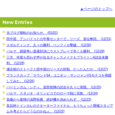
▲ページのトップへ
New Entries
当ブログ移転のお知らせ。 (01/01)
田中碧、アンパドゥとの中盤センターで…リーズ、首位奪回。 (12/31)
スポルティング、久々の勝利…ベンフィカ撃破。 (12/30)
パルマ、残留争い直接対決にラストプレーで辛くも勝利… (12/29)
三笘、何度も思わず声が出るチャンスメイクもブライトン6試合未勝
利。 (12/28)
瀬古樹のストークと田中碧のリーズの対戦、だったんだが… (12/27)
フランスカップ「ラウンド64」ユニオン・サンジャンVSモナコを視聴
してみた。 (12/26)
バーミンガム・シティ、岩田智輝の試合を久々に視聴。 (12/25)
パルマ、スタジオ・オリンピコでのローマ戦に完敗。 (12/24)
負傷から復帰の浅野拓磨、絶好機を決められず… (12/23)
皇后杯とインカレのクオーターファイナル…もうちょっと開催スタジア
ムを考えたらどうなのかねぇ。 (12/22)