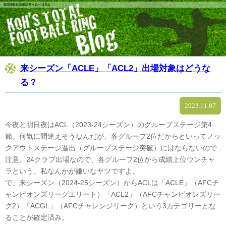
来シーズン「ACLE」「ACL2」出場対象はどうな
る？
2023.11.07
今夜と明日夜はACL（2023-24シーズン）のグループステージ第4
節。何気に間違えそうなんだが、各グループ2位だからといってノッ
クアウトステージ進出（グループステージ突破）にはならないので
注意。24クラブ出場なので、各グループ2位から成績上位ウンチャ
ラという、私なんかが嫌いなヤツですよ。
で、来シーズン（2024-25シーズン）からACLは「ACLE」（AFCチ
ャンピオンズリーグエリート）「ACL2」（AFCチャンピオンズリー
グ2）「ACGL」（AFCチャレンジリーグ）という3カテゴリーとな
ることが確定済み。