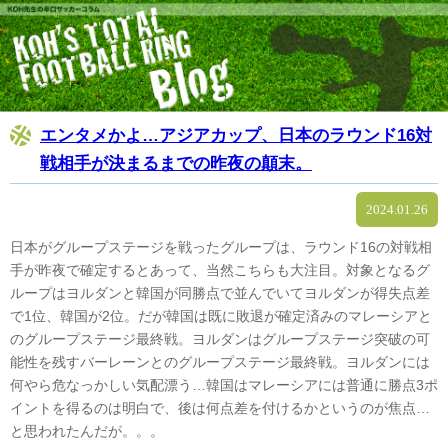
エンタメかよ…アジアカップ、日本のラウンド16対
戦相手が決まるまでの昨夜の顛末。
2024.01.26
日本がグループステージを戦ったグループは、ラウンド16の対戦相
手が昨夜で確定するとあって、当然こちらも大注目。対象となるグ
ループはヨルダンと韓国が同勝点で並んでいてヨルダンが得失点差
で1位、韓国が2位。だが韓国は既に敗退が確定済みのマレーシアと
のグループステージ最終戦。ヨルダンはグループステージ突破の可
能性を残すバーレーンとのグループステージ最終戦。ヨルダンには
何やら危なっかしい気配漂う…韓国はマレーシアには普通に勝点3ポ
イントを得るのは明白で、後は何点差を付けるかというのが焦点…
と思われたんだが。。。