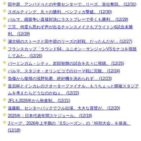
田中碧、アンパドゥとの中盤センターで…リーズ、首位奪回。 (12/31)
スポルティング、久々の勝利…ベンフィカ撃破。 (12/30)
パルマ、残留争い直接対決にラストプレーで辛くも勝利… (12/29)
三笘、何度も思わず声が出るチャンスメイクもブライトン6試合未勝
利。 (12/28)
瀬古樹のストークと田中碧のリーズの対戦、だったんだが… (12/27)
フランスカップ「ラウンド64」ユニオン・サンジャンVSモナコを視聴
してみた。 (12/26)
バーミンガム・シティ、岩田智輝の試合を久々に視聴。 (12/25)
パルマ、スタジオ・オリンピコでのローマ戦に完敗。 (12/24)
負傷から復帰の浅野拓磨、絶好機を決められず… (12/23)
皇后杯とインカレのクオーターファイナル…もうちょっと開催スタジア
ムを考えたらどうなのかねぇ。 (12/22)
JFLも2026年から秋春制。 (12/21)
遠藤航、センターバックでフル出場、大きな賞賛が。 (12/20)
2025年：日本代表年間スケジュール。 (12/19)
Jリーグ、2026年上半期の「0.5シーズン」の「特別大会」を発表。
(12/18)