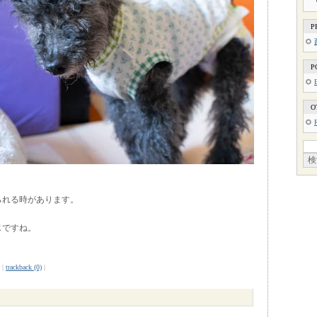
P
P
O
られる時があります。
じですね。
|
trackback (0)
|