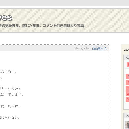
photographer :
西山奈々子
C
飲むするし、
号。
1
老人になりたく
2
気にしています。
3
を使ったりね。
N
感じられない。