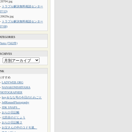
120704.jpg
└
トラブル解決無料相談センター
(07/13)
120629a.jpg
└
トラブル解決無料相談センター
(07/08)
ATEGORIES
Photo (7562件)
RCHIVES
INK
おすすめ
└
LADYWEB.ORG
└
NANAKONISHIYAMA
PHOTOGRAPHER
└
Issy＆なな号の今日のたわごと
└
JeffKennelPhotography
└
JDK SNAPS...
└
おらひ日記帳
└
七匹目のどじょう
└
おらひ日記帳２
└
お父さんの中のコドモ達。