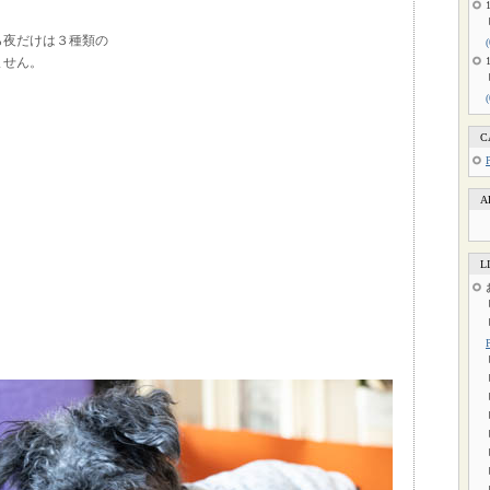
ら夜だけは３種類の
ません。
C
A
L