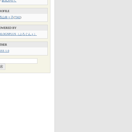
└
鉄丸が行く
ROFILE
西山奈々子
(
7562
)
OWERED BY
BLOGNPLUS（ぶろぐん＋）
THER
RSS 1.0