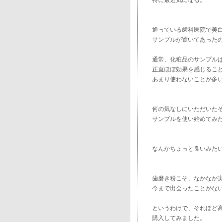
特に最近気になる。
通っている歯科医院で美
サンプルが置いてあった
通常、化粧品のサンプル
正直ほぼ効果を感じるこ
あまり使わないことが多
何の気なしにいただいた
サンプルを使い始めてみ
なんかちょっと良いみた
歯磨き粉こそ、なかなか
今まで出会ったことがな
というわけで、それほど
購入してみました。