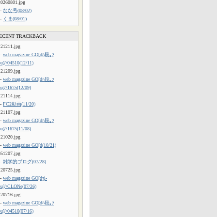
20260801.jpg
└
なな号(08/02)
└
くま(08/01)
ECENT TRACKBACK
121211.jpg
└
web magazine GO[dﾊ段｡ｧ
ou]//04510(12/11)
121209.jpg
└
web magazine GO[dﾊ段｡ｧ
ou]//1675(12/09)
121114.jpg
└
FC2動画(11/20)
121107.jpg
└
web magazine GO[dﾊ段｡ｧ
ou]//1675(11/08)
121020.jpg
└
web magazine GO[d(10/21)
051207.jpg
└
雑学的ブログ(07/28)
120725.jpg
└
web magazine GO[dʒi-
ou]//CLONe(07/26)
120716.jpg
└
web magazine GO[dﾊ段｡ｧ
ou]//04510(07/16)