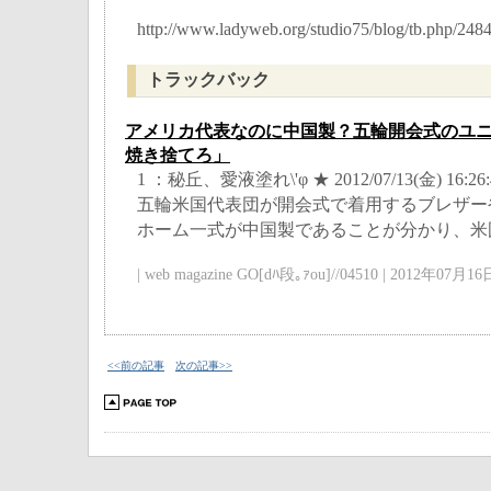
http://www.ladyweb.org/studio75/blog/tb.php/248
トラックバック
アメリカ代表なのに中国製？五輪開会式のユ
焼き捨てろ」
1 ：秘丘、愛液塗れ\'φ ★ 2012/07/13(金) 16:26:
五輪米国代表団が開会式で着用するブレザー
ホーム一式が中国製であることが分かり、米国
| web magazine GO[dﾊ段｡ｧou]//04510 | 2012年07月16日
<<前の記事
次の記事>>