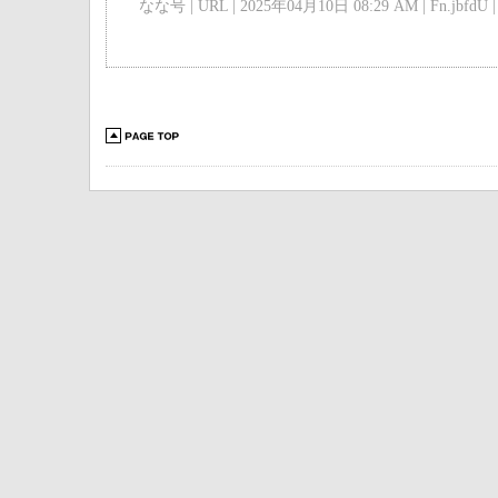
なな号 | URL | 2025年04月10日 08:29 AM | Fn.jbfdU |