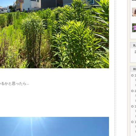
R
R
かと思ったら...