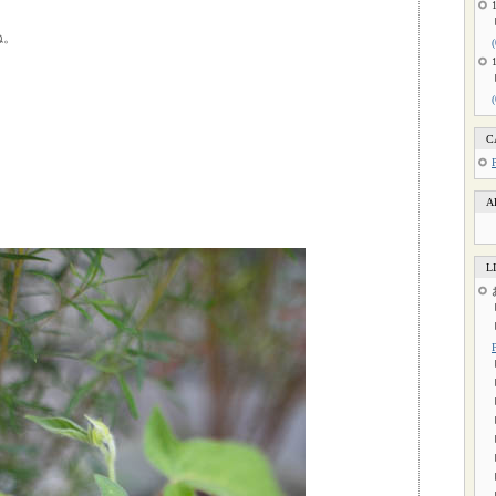
ね。
C
A
L