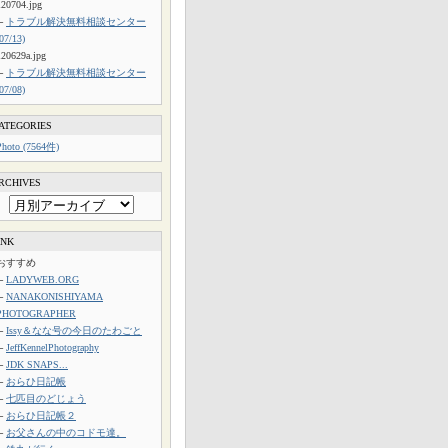
120704.jpg
└
トラブル解決無料相談センター
(07/13)
120629a.jpg
└
トラブル解決無料相談センター
(07/08)
ATEGORIES
Photo (7564件)
RCHIVES
INK
おすすめ
└
LADYWEB.ORG
└
NANAKONISHIYAMA
PHOTOGRAPHER
└
Issy＆なな号の今日のたわごと
└
JeffKennelPhotography
└
JDK SNAPS...
└
おらひ日記帳
└
七匹目のどじょう
└
おらひ日記帳２
└
お父さんの中のコドモ達。