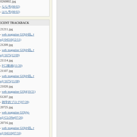
20260802.jpg
└
なな号(08/02)
└
はち号(08/02)
ECENT TRACKBACK
121211.jpg
└
web magazine GO[dﾊ段｡ｧ
ou]//04510(12/11)
121209.jpg
└
web magazine GO[dﾊ段｡ｧ
ou]//1675(12/09)
121114.jpg
└
FC2動画(11/20)
121107.jpg
└
web magazine GO[dﾊ段｡ｧ
ou]//1675(11/08)
121020.jpg
└
web magazine GO[d(10/21)
051207.jpg
└
雑学的ブログ(07/28)
120725.jpg
└
web magazine GO[dʒi-
ou]//CLONe(07/26)
120716.jpg
└
web magazine GO[dﾊ段｡ｧ
ou]//04510(07/16)