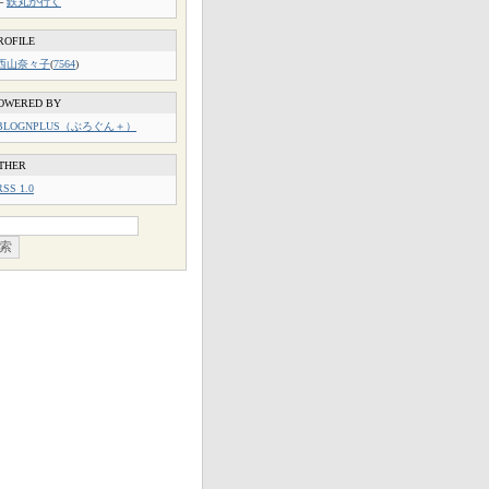
└
鉄丸が行く
ROFILE
西山奈々子
(
7564
)
OWERED BY
BLOGNPLUS（ぶろぐん＋）
THER
RSS 1.0