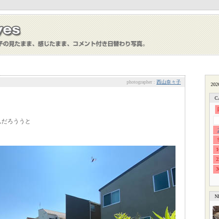
photographer :
西山奈々子
C
んだろううと
1
2
3
N