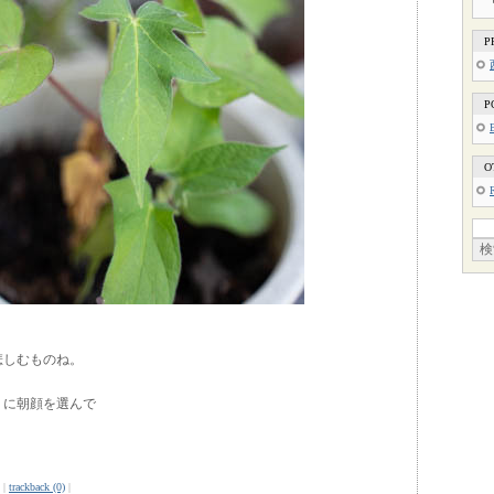
P
P
O
悲しむものね。
）に朝顔を選んで
|
trackback (0)
|