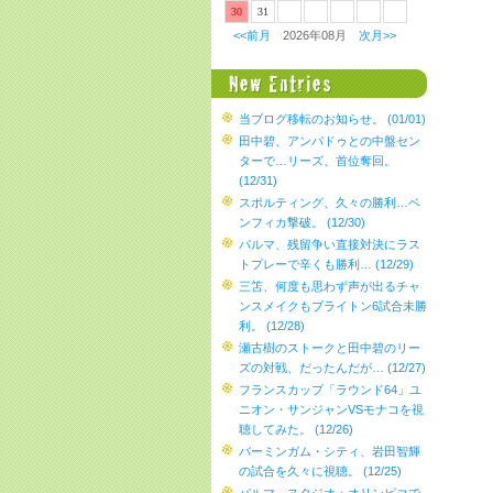
30
31
<<前月
2026年08月
次月>>
当ブログ移転のお知らせ。 (01/01)
田中碧、アンパドゥとの中盤セン
ターで…リーズ、首位奪回。
(12/31)
スポルティング、久々の勝利…ベ
ンフィカ撃破。 (12/30)
パルマ、残留争い直接対決にラス
トプレーで辛くも勝利… (12/29)
三笘、何度も思わず声が出るチャ
ンスメイクもブライトン6試合未勝
利。 (12/28)
瀬古樹のストークと田中碧のリー
ズの対戦、だったんだが… (12/27)
フランスカップ「ラウンド64」ユ
ニオン・サンジャンVSモナコを視
聴してみた。 (12/26)
バーミンガム・シティ、岩田智輝
の試合を久々に視聴。 (12/25)