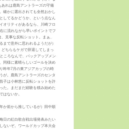
ぁあれは鹿島アントラーズの守備
。確かに選出されても全然おかし
としてるかどうか、という点なん
イオリティがあるなら、川崎フロ
、右に流れながら早いポイントでフ
は、見事な反転ショット。まぁ、
るまで意外に思われるようだが）
、どちらもケガで辞退してしまっ
うところなんで、バックアップメン
、同様に素晴らしいゴールを決め
り昨年7月の東アジアカップの時
うが。鹿島アントラーズのセンタ
昌子は小林悠に反転ショットを許
った。まだまだ経験を積み始めた
ではないか。
年か前から推しているが）田中順
晦日の紅白歌合戦出場発表みたい
しないぞ。ワールドカップ本大会