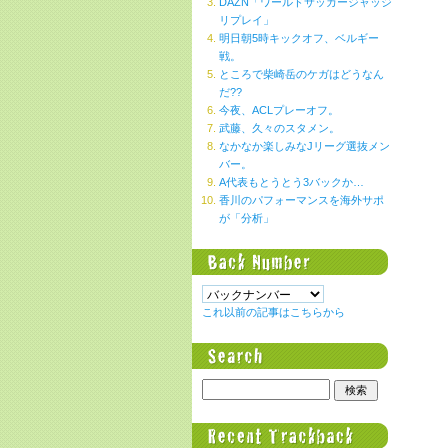
DAZN「ワールドサッカージャッジ
リプレイ」
明日朝5時キックオフ、ベルギー
戦。
ところで柴崎岳のケガはどうなん
だ??
今夜、ACLプレーオフ。
武藤、久々のスタメン。
なかなか楽しみなJリーグ選抜メン
バー。
A代表もとうとう3バックか…
香川のパフォーマンスを海外サポ
が「分析」
これ以前の記事はこちらから