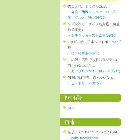
吉田麻也、ミラクルゴル。
└
虎党 団塊ジュニア の 日
常 グルメ 映...(09/13)
NHKのベリーナイスな対応（急遽
放送変更）
└
府中キッカーズシニア(09/10)
2011年9月…日本フットボールの日
程
└
時々時事爺(09/01)
この際、広島でも新スタジアムに
向かわないかと…
└
カープＢＯＭ！ Ｍｋ−?(08/17)
PK戦では正直、喜べないなぁ。
└
ビィドリーム(01/27)
KOH
新装!!! KOH'S TOTAL FOOTBALL
└
kohs-football.com