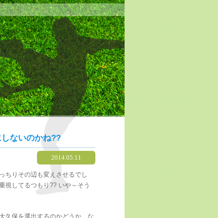
しないのかね??
2014.05.11
っちりその辺も変えさせるでし
視してるつもり?? いや～そう
大久保を選出するのかどうか、な