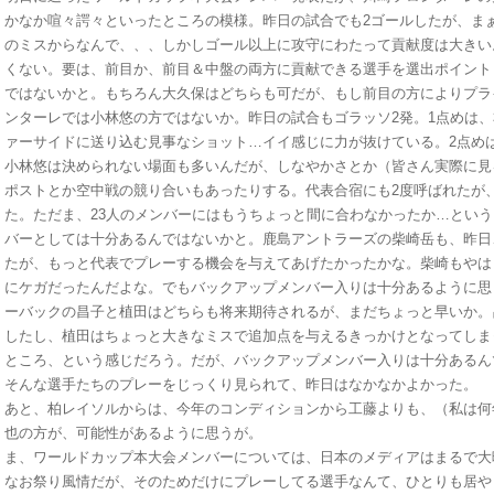
かなか喧々諤々といったところの模様。昨日の試合でも2ゴールしたが、ま
のミスからなんで、、、しかしゴール以上に攻守にわたって貢献度は大きい
くない。要は、前目か、前目＆中盤の両方に貢献できる選手を選出ポイント
ではないかと。もちろん大久保はどちらも可だが、もし前目の方によりプラ
ンターレでは小林悠の方ではないか。昨日の試合もゴラッソ2発。1点めは
ァーサイドに送り込む見事なショット…イイ感じに力が抜けている。2点め
小林悠は決められない場面も多いんだが、しなやかさとか（皆さん実際に見
ポストとか空中戦の競り合いもあったりする。代表合宿にも2度呼ばれたが
た。ただま、23人のメンバーにはもうちょっと間に合わなかったか…とい
バーとしては十分あるんではないかと。鹿島アントラーズの柴崎岳も、昨日
たが、もっと代表でプレーする機会を与えてあげたかったかな。柴崎もやは
にケガだったんだよな。でもバックアップメンバー入りは十分あるように思
ーバックの昌子と植田はどちらも将来期待されるが、まだちょっと早いか。
したし、植田はちょっと大きなミスで追加点を与えるきっかけとなってしま
ところ、という感じだろう。だが、バックアップメンバー入りは十分あるん
そんな選手たちのプレーをじっくり見られて、昨日はなかなかよかった。
あと、柏レイソルからは、今年のコンディションから工藤よりも、（私は何
也の方が、可能性があるように思うが。
ま、ワールドカップ本大会メンバーについては、日本のメディアはまるで大
なお祭り風情だが、そのためだけにプレーしてる選手なんて、ひとりも居や