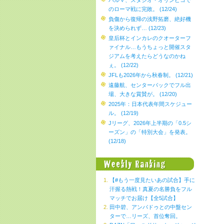
パルマ、スタジオ・オリンピコで
のローマ戦に完敗。 (12/24)
負傷から復帰の浅野拓磨、絶好機
を決められず… (12/23)
皇后杯とインカレのクオーターフ
ァイナル…もうちょっと開催スタ
ジアムを考えたらどうなのかね
ぇ。 (12/22)
JFLも2026年から秋春制。 (12/21)
遠藤航、センターバックでフル出
場、大きな賞賛が。 (12/20)
2025年：日本代表年間スケジュー
ル。 (12/19)
Jリーグ、2026年上半期の「0.5シ
ーズン」の「特別大会」を発表。
(12/18)
【#もう一度見たいあの試合】手に
汗握る熱戦！真夏の名勝負をフル
マッチでお届け【全5試合】
田中碧、アンパドゥとの中盤セン
ターで…リーズ、首位奪回。