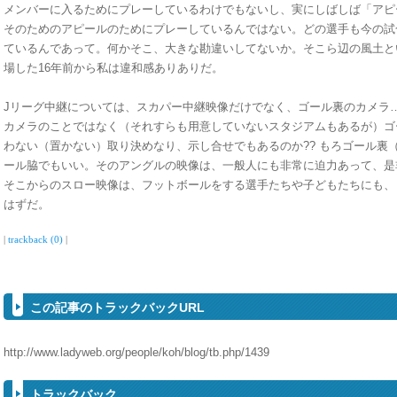
メンバーに入るためにプレーしているわけでもないし、実にしばしば「アピ
そのためのアピールのためにプレーしているんではない。どの選手も今の試
ているんであって。何かそこ、大きな勘違いしてないか。そこら辺の風土と
場した16年前から私は違和感ありありだ。
Jリーグ中継については、スカパー中継映像だけでなく、ゴール裏のカメラ
カメラのことではなく（それすらも用意していないスタジアムもあるが）ゴ
わない（置かない）取り決めなり、示し合せでもあるのか?? もろゴール裏
ール脇でもいい。そのアングルの映像は、一般人にも非常に迫力あって、是
そこからのスロー映像は、フットボールをする選手たちや子どもたちにも、
はずだ。
|
trackback (0)
|
この記事のトラックバックURL
http://www.ladyweb.org/people/koh/blog/tb.php/1439
トラックバック