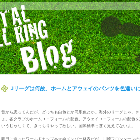
Jリーグは何故、ホームとアウェイのパンツを色違いに
昔から思ってんだが。どっちも白色とか同系色とか…海外のリーグじゃ、き
ょ。各クラブのホームユニフォームの配色、アウェイユニフォームの配色を重
いうじゃなくて、きっちりやって欲しい。国際標準っぽく見えてないよ。
明日に迫ったワールドカップ本大会メンバー発表だが、川崎フロンターレの