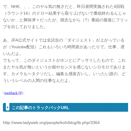
で、NHK、、、このヤル気の無さだと、昨日昼間実施された4回戦
（ラウンド16）のドロー結果すら取り上げないで番組終わるんじゃ
ないか…と興味津々だったが、残念ながら（?）番組の最後にフリッ
プを出しておりました。
あ、JFA公式サイトでは全試合の「ダイジェスト」が上がっている
が（Youtube配信）これもいろいろ時間差があったりで。仕事、遅
いんだよ。
でもって、このダイジェストがホンとにアッサリしたもので、これ
またヤル気が無いというか能やセンスを感じないシロモロでありま
す。カメラもヘタクソだし。編集も感覚古いし。いったい誰の、ど
ういうレベルの人間の仕事なんだよ。
|
trackback (0)
|
この記事のトラックバックURL
http://www.ladyweb.org/people/koh/blog/tb.php/3364