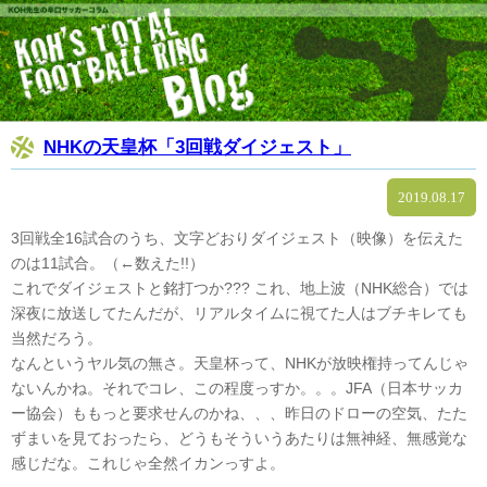
NHKの天皇杯「3回戦ダイジェスト」
2019.08.17
3回戦全16試合のうち、文字どおりダイジェスト（映像）を伝えた
のは11試合。（←数えた!!）
これでダイジェストと銘打つか??? これ、地上波（NHK総合）では
深夜に放送してたんだが、リアルタイムに視てた人はブチキレても
当然だろう。
なんというヤル気の無さ。天皇杯って、NHKが放映権持ってんじゃ
ないんかね。それでコレ、この程度っすか。。。JFA（日本サッカ
ー協会）ももっと要求せんのかね、、、昨日のドローの空気、たた
ずまいを見ておったら、どうもそういうあたりは無神経、無感覚な
感じだな。これじゃ全然イカンっすよ。