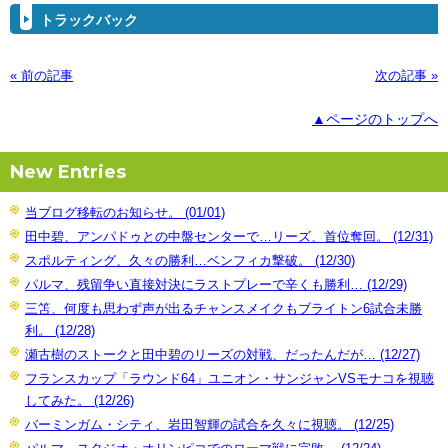
トラックバック
« 前の記事
次の記事 »
▲ページのトップへ
New Entries
当ブログ移転のお知らせ。 (01/01)
田中碧、アンパドゥとの中盤センターで…リーズ、首位奪回。 (12/31)
スポルティング、久々の勝利…ベンフィカ撃破。 (12/30)
パルマ、残留争い直接対決にラストプレーで辛くも勝利… (12/29)
三笘、何度も思わず声が出るチャンスメイクもブライトン6試合未勝
利。 (12/28)
瀬古樹のストークと田中碧のリーズの対戦、だったんだが… (12/27)
フランスカップ「ラウンド64」ユニオン・サンジャンVSモナコを視聴
してみた。 (12/26)
バーミンガム・シティ、岩田智輝の試合を久々に視聴。 (12/25)