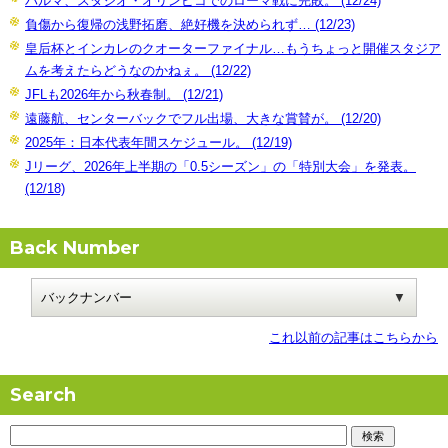
パルマ、スタジオ・オリンピコでのローマ戦に完敗。 (12/24)
負傷から復帰の浅野拓磨、絶好機を決められず… (12/23)
皇后杯とインカレのクオーターファイナル…もうちょっと開催スタジア
ムを考えたらどうなのかねぇ。 (12/22)
JFLも2026年から秋春制。 (12/21)
遠藤航、センターバックでフル出場、大きな賞賛が。 (12/20)
2025年：日本代表年間スケジュール。 (12/19)
Jリーグ、2026年上半期の「0.5シーズン」の「特別大会」を発表。
(12/18)
Back Number
これ以前の記事はこちらから
Search