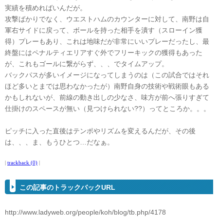
実績を積めればいんだが。
攻撃ばかりでなく、ウエストハムのカウンターに対して、南野は自
軍右サイドに戻って、ボールを持った相手を潰す（スローイン獲
得）プレーもあり、これは地味だが非常にいいプレーだったし、最
終盤にはペナルティエリアすぐ外でフリーキックの獲得もあった
が、これもゴールに繋がらず、、、でタイムアップ。
バックパスが多いイメージになってしまうのは（この試合ではそれ
ほど多いとまでは思わなかったが）南野自身の技術や戦術眼もある
かもしれないが、前線の動き出しの少なさ、味方が前へ張りすぎて
仕掛けのスペースが無い（見つけられない??）ってところか。。。
ピッチに入った直後はテンポやリズムを変えるんだが、その後
は、、、ま、もうひとつ…だなぁ。
|
trackback (0)
|
この記事のトラックバックURL
http://www.ladyweb.org/people/koh/blog/tb.php/4178