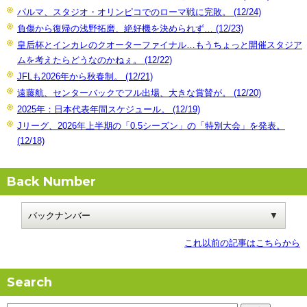
パルマ、スタジオ・オリンピコでのローマ戦に完敗。 (12/24)
負傷から復帰の浅野拓磨、絶好機を決められず… (12/23)
皇后杯とインカレのクオーターファイナル…もうちょっと開催スタジア
ムを考えたらどうなのかねぇ。 (12/22)
JFLも2026年から秋春制。 (12/21)
遠藤航、センターバックでフル出場、大きな賞賛が。 (12/20)
2025年：日本代表年間スケジュール。 (12/19)
Jリーグ、2026年上半期の「0.5シーズン」の「特別大会」を発表。
(12/18)
Back Number
これ以前の記事はこちらから
Search