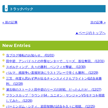
トラックバック
« 前の記事
次の記事 »
▲ページのトップへ
New Entries
当ブログ移転のお知らせ。 (01/01)
田中碧、アンパドゥとの中盤センターで…リーズ、首位奪回。 (12/31)
スポルティング、久々の勝利…ベンフィカ撃破。 (12/30)
パルマ、残留争い直接対決にラストプレーで辛くも勝利… (12/29)
三笘、何度も思わず声が出るチャンスメイクもブライトン6試合未勝
利。 (12/28)
瀬古樹のストークと田中碧のリーズの対戦、だったんだが… (12/27)
フランスカップ「ラウンド64」ユニオン・サンジャンVSモナコを視聴
してみた。 (12/26)
バーミンガム・シティ、岩田智輝の試合を久々に視聴。 (12/25)