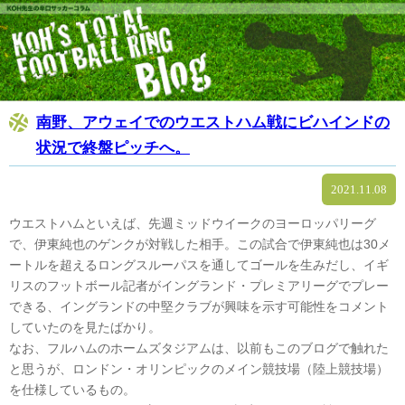
南野、アウェイでのウエストハム戦にビハインドの
状況で終盤ピッチへ。
2021.11.08
ウエストハムといえば、先週ミッドウイークのヨーロッパリーグ
で、伊東純也のゲンクが対戦した相手。この試合で伊東純也は30メ
ートルを超えるロングスルーパスを通してゴールを生みだし、イギ
リスのフットボール記者がイングランド・プレミアリーグでプレー
できる、イングランドの中堅クラブが興味を示す可能性をコメント
していたのを見たばかり。
なお、フルハムのホームズタジアムは、以前もこのブログで触れた
と思うが、ロンドン・オリンピックのメイン競技場（陸上競技場）
を仕様しているもの。