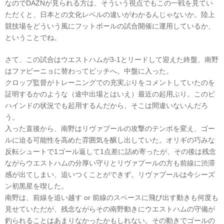
なのでDAZNが見られる方は、そういう視点でもこの一戦を見てい
ただくと、日本との文化レベルの違いがわかるんじゃないか。陸上
競技場をどういう風にフットボールの試合開催に運用しているか、
ということでね。
さて、この試合はウエストハムが3-1とリードして迎えた終盤、南野
はファビーニョに替わってピッチへ。中盤に入った。
クロップ監督がトレーニングでの充実ぶりをコメントしていたのを
証明するかのような（途中出場とはいえ）最近の起用ぶり。このビ
ハインドの状況でも起用するんだから、そこは間違いないんだろ
う。
入った直後から、南野はリヴァプールの攻撃のテンポを変え、ゴー
ルに迫る可能性を高めた雰囲気を醸し出していた。オリギの巧みな
反転シュートで1ゴール返して1点差に詰め寄ったが、その後は残念
ながらウエストハムの分厚い守りとリヴァプールの方も前線に渋滞
感が出てしまい、追いつくことができず。リヴァプールは今シーズ
ン初黒星を喫した。
南野は、前線を追い越す or 前線のスペースに飛び出す動きも何度も
見せていただが、残念ながらその南野動きにウエストハムの守備が
釣られることはあまりなかったかもしれない。その動きでゴールの