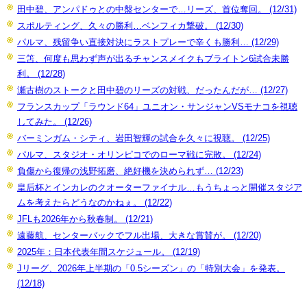
田中碧、アンパドゥとの中盤センターで…リーズ、首位奪回。 (12/31)
スポルティング、久々の勝利…ベンフィカ撃破。 (12/30)
パルマ、残留争い直接対決にラストプレーで辛くも勝利… (12/29)
三笘、何度も思わず声が出るチャンスメイクもブライトン6試合未勝
利。 (12/28)
瀬古樹のストークと田中碧のリーズの対戦、だったんだが… (12/27)
フランスカップ「ラウンド64」ユニオン・サンジャンVSモナコを視聴
してみた。 (12/26)
バーミンガム・シティ、岩田智輝の試合を久々に視聴。 (12/25)
パルマ、スタジオ・オリンピコでのローマ戦に完敗。 (12/24)
負傷から復帰の浅野拓磨、絶好機を決められず… (12/23)
皇后杯とインカレのクオーターファイナル…もうちょっと開催スタジア
ムを考えたらどうなのかねぇ。 (12/22)
JFLも2026年から秋春制。 (12/21)
遠藤航、センターバックでフル出場、大きな賞賛が。 (12/20)
2025年：日本代表年間スケジュール。 (12/19)
Jリーグ、2026年上半期の「0.5シーズン」の「特別大会」を発表。
(12/18)