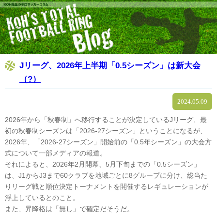
Jリーグ、2026年上半期「0.5シーズン」は新大会
（?）
2024.05.09
2026年から「秋春制」へ移行することが決定しているJリーグ、最
初の秋春制シーズンは「2026-27シーズン」ということになるが、
2026年、「2026-27シーズン」開始前の「0.5年シーズン」の大会方
式について一部メディアの報道。
それによると、2026年2月開幕、5月下旬までの「0.5シーズン」
は、J1からJ3まで60クラブを地域ごとに8グループに分け、総当た
りリーグ戦と順位決定トーナメントを開催するレギュレーションが
浮上しているとのこと。
また、昇降格は「無し」で確定だそうだ。