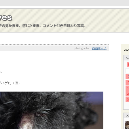
photographer :
西山奈々子
C
た。
がハゲた（涙）
1
2
3
N