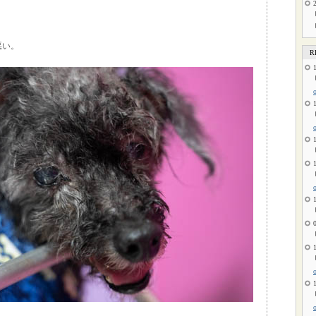
悪い。
R