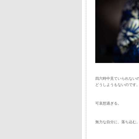
四六時中見ていられない
どうしようもないのです
可哀想過ぎる。
無力な自分に、落ち込む