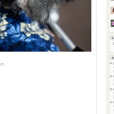
R
R
ので、
。
。