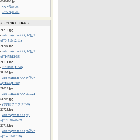
20260802.jpg
└
なな号(08/02)
└
はち号(08/02)
ECENT TRACKBACK
121211.jpg
└
web magazine GO[dﾊ段｡ｧ
ou]//04510(12/11)
121209.jpg
└
web magazine GO[dﾊ段｡ｧ
ou]//1675(12/09)
121114.jpg
└
FC2動画(11/20)
121107.jpg
└
web magazine GO[dﾊ段｡ｧ
ou]//1675(11/08)
121020.jpg
└
web magazine GO[d(10/21)
051207.jpg
└
雑学的ブログ(07/28)
120725.jpg
└
web magazine GO[dʒi-
ou]//CLONe(07/26)
120716.jpg
└
web magazine GO[dﾊ段｡ｧ
ou]//04510(07/16)