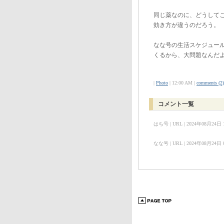
同じ薬なのに、どうして
効き方が違うのだろう。
なな号の生活スケジュー
くるから、大問題なんだ
|
Photo
| 12:00 AM |
comments (2)
コメント一覧
はち号 | URL | 2024年08月24日 12:
なな号 | URL | 2024年08月24日 09: