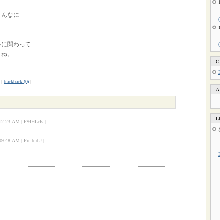
こんなに
ルに関わって
よね。
C
|
trackback (0)
|
A
L
23 AM | F94HLcls |
48 AM | Fn.jbfdU |