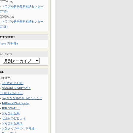
120704.jpg
└
トラブル解決無料相談センター
(07/13)
120629a.jpg
└
トラブル解決無料相談センター
(07/08)
ATEGORIES
Photo (7564件)
RCHIVES
INK
おすすめ
└
LADYWEB.ORG
└
NANAKONISHIYAMA
PHOTOGRAPHER
└
Issy＆なな号の今日のたわごと
└
JeffKennelPhotography
└
JDK SNAPS...
└
おらひ日記帳
└
七匹目のどじょう
└
おらひ日記帳２
└
お父さんの中のコドモ達。