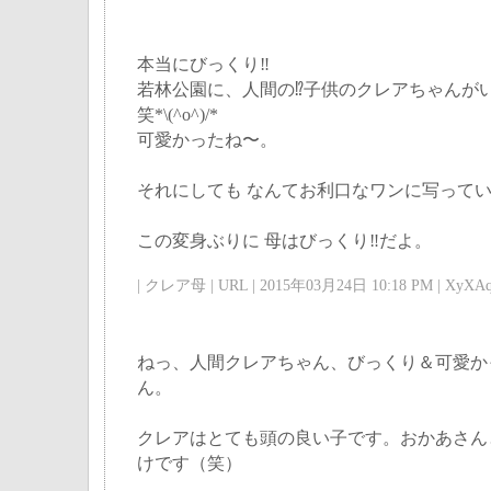
本当にびっくり‼️
若林公園に、人間の⁉️子供のクレアちゃんが
笑*\(^o^)/*
可愛かったね〜。
それにしても なんてお利口なワンに写って
この変身ぶりに 母はびっくり‼️だよ。
| クレア母 | URL | 2015年03月24日 10:18 PM | XyXAq
ねっ、人間クレアちゃん、びっくり＆可愛か
ん。
クレアはとても頭の良い子です。おかあさん
けです（笑）