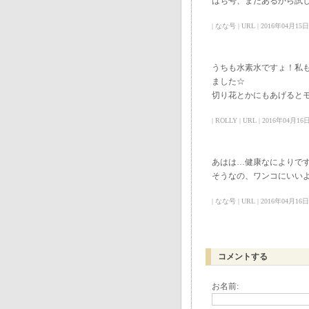
はち号、まだあるから試
| なな号 | URL | 2016年04月15日 07
うちも水素水ですょ！私
ました☆
切り花とかにもあげると
| ROLLY | URL | 2016年04月16日 
あはは…健康なによりですよ
そうなの、ワンコにいい
| なな号 | URL | 2016年04月16日 10
コメントする
お名前: