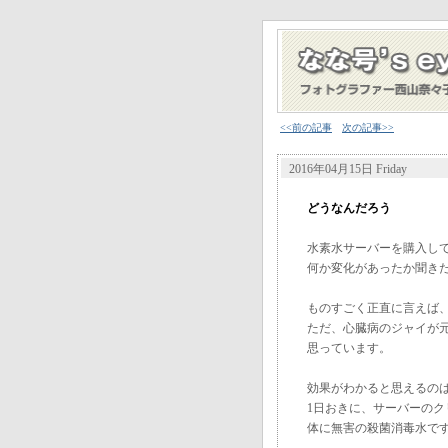
<<前の記事
次の記事>>
2016年04月15日 Friday
どうなんだろう
水素水サーバーを購入し
何か変化があったか聞き
ものすごく正直に言えば
ただ、心臓病のジャイが
思っています。
効果がわかると思えるの
1日おきに、サーバーのク
体に無害の殺菌消毒水で