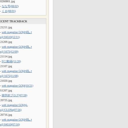
20260801.jpg
└
なな号(08/02)
└
くま(08/01)
ECENT TRACKBACK
121211.jpg
└
web magazine GO[dﾊ段｡ｧ
ou]//04510(12/11)
121209.jpg
└
web magazine GO[dﾊ段｡ｧ
ou]//1675(12/09)
121114.jpg
└
FC2動画(11/20)
121107.jpg
└
web magazine GO[dﾊ段｡ｧ
ou]//1675(11/08)
121020.jpg
└
web magazine GO[d(10/21)
051207.jpg
└
雑学的ブログ(07/28)
120725.jpg
└
web magazine GO[dʒi-
ou]//CLONe(07/26)
120716.jpg
└
web magazine GO[dﾊ段｡ｧ
ou]//04510(07/16)