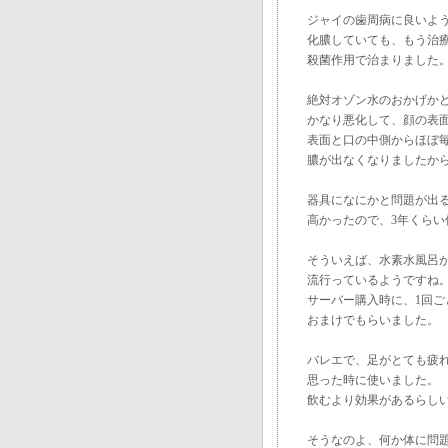
ジャイの歯周病に良いよ
化膿していても、もう治
殺菌作用で治まりました
絶対オゾン水のおかげか
かなり悪化して、顔の表
表面と口の中側からほぼ
膿が出なくなりましたか
器具になにかと問題が出
高かったので、3年くら
そういえば、水素水風呂
流行っているようですね
サーバー購入時に、1回
おまけでもらいました。
バレエで、足がとても疲
思った時に使いました。
飲むより効果があるらし
そうなのよ、何か体に問