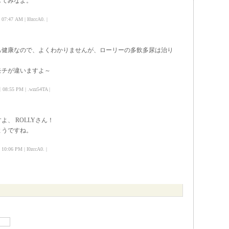
してみなよ。
:47 AM | I0zccA0. |
も健康なので、よくわかりませんが、ローリーの多飲多尿は治り
モチが違いますよ～
08:55 PM | .wzz54TA |
、 ROLLYさん！
ようですね。
:06 PM | I0zccA0. |