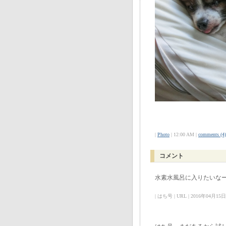
|
Photo
| 12:00 AM |
comments (4)
コメント
水素水風呂に入りたいな
| はち号 | URL | 2016年04月15日 0