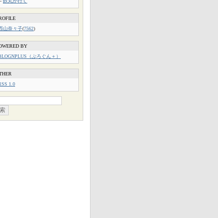
└
鉄丸が行く
ROFILE
西山奈々子
(
7562
)
OWERED BY
BLOGNPLUS（ぶろぐん＋）
THER
RSS 1.0