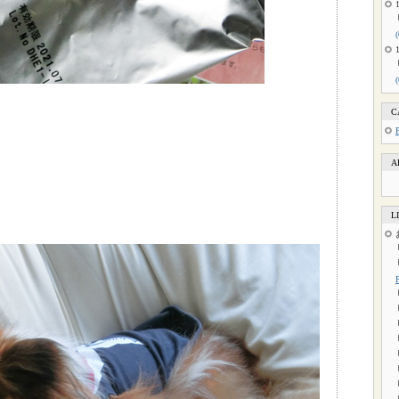
C
A
L