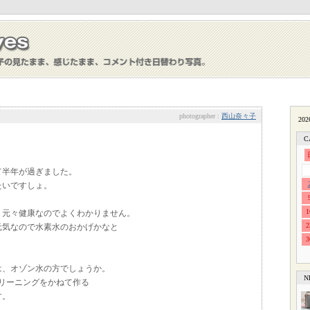
photographer :
西山奈々子
C
て半年が過ぎました。
たいですしょ。
1
、元々健康なのでよくわかりません。
2
元気なので水素水のおかげかなと
3
は、オゾン水の方でしょうか。
N
リーニングをかねて作る
す。