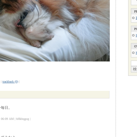
P
P
O
|
trackback (0)
|
ー毎日。
6:09 AM | bHkbqgog |