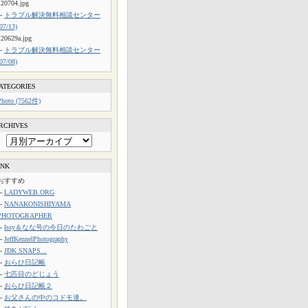
120704.jpg
└
トラブル解決無料相談センター
(07/13)
120629a.jpg
└
トラブル解決無料相談センター
(07/08)
ATEGORIES
Photo (7562件)
RCHIVES
INK
おすすめ
└
LADYWEB.ORG
└
NANAKONISHIYAMA
PHOTOGRAPHER
└
Issy＆なな号の今日のたわごと
└
JeffKennelPhotography
└
JDK SNAPS...
└
おらひ日記帳
└
七匹目のどじょう
└
おらひ日記帳２
└
お父さんの中のコドモ達。