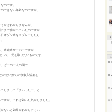
うなのです。
療のできない年齢なのですが、
。
どうかはわかりませんが、
面にまで膿が出ていたのですが
毎日オゾン水をスプレーしたら
R
ら。
る、水素水サーバーですが
い使って、元を取りたいものです。
R
が、げーのー人の間で
。
ごとの使い捨ての水素入浴剤を
れてしまって「まいったー」と
いですが、これは効いた気がしました。
題がないと効果がわかりにくい