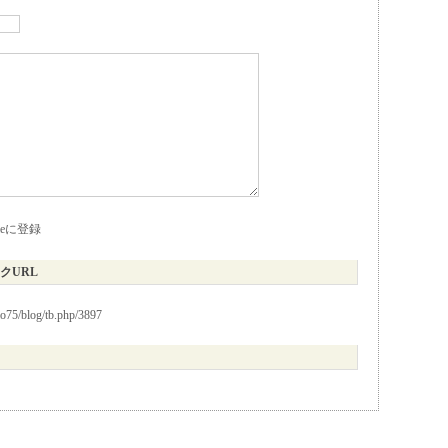
kieに登録
クURL
io75/blog/tb.php/3897