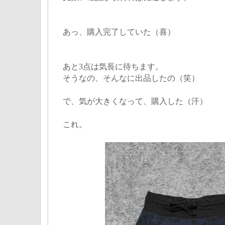
あっ、購入完了していた（喜）
あと3点は気長に待ちます。
そうなの、そんなに出品したの（笑）
で、気が大きくなって、購入した（汗）
これ。