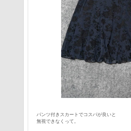
パンツ付きスカートでコスパが良いと
無視できなくって。