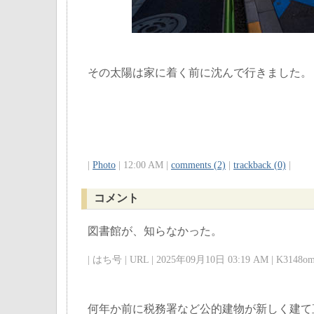
その太陽は家に着く前に沈んで行きました。
|
Photo
| 12:00 AM |
comments (2)
|
trackback (0)
|
コメント
図書館が、知らなかった。
| はち号 | URL | 2025年09月10日 03:19 AM | K3148om
何年か前に税務署など公的建物が新しく建て