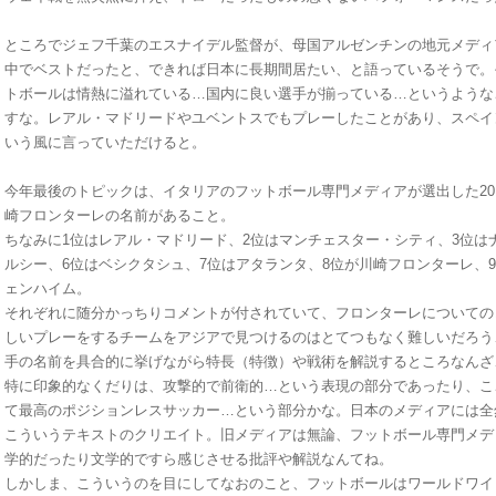
ところでジェフ千葉のエスナイデル監督が、母国アルゼンチンの地元メディ
中でベストだったと、できれば日本に長期間居たい、と語っているそうで。
トボールは情熱に溢れている…国内に良い選手が揃っている…というような
すな。レアル・マドリードやユベントスでもプレーしたことがあり、スペイ
いう風に言っていただけると。
今年最後のトピックは、イタリアのフットボール専門メディアが選出した201
崎フロンターレの名前があること。
ちなみに1位はレアル・マドリード、2位はマンチェスター・シティ、3位は
ルシー、6位はベシクタシュ、7位はアタランタ、8位が川崎フロンターレ、9
ェンハイム。
それぞれに随分かっちりコメントが付されていて、フロンターレについての
しいプレーをするチームをアジアで見つけるのはとてつもなく難しいだろう
手の名前を具合的に挙げながら特長（特徴）や戦術を解説するところなんざ
特に印象的なくだりは、攻撃的で前衛的…という表現の部分であったり、こ
て最高のポジションレスサッカー…という部分かな。日本のメディアには全
こういうテキストのクリエイト。旧メディアは無論、フットボール専門メデ
学的だったり文学的ですら感じさせる批評や解説なんてね。
しかしま、こういうのを目にしてなおのこと、フットボールはワールドワイ