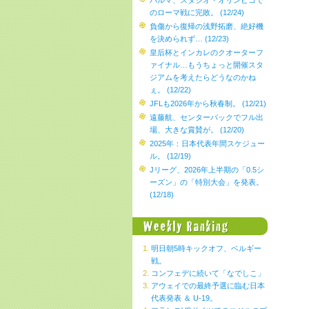
パルマ、スタジオ・オリンピコで
のローマ戦に完敗。 (12/24)
負傷から復帰の浅野拓磨、絶好機
を決められず… (12/23)
皇后杯とインカレのクオーターフ
ァイナル…もうちょっと開催スタ
ジアムを考えたらどうなのかね
ぇ。 (12/22)
JFLも2026年から秋春制。 (12/21)
遠藤航、センターバックでフル出
場、大きな賞賛が。 (12/20)
2025年：日本代表年間スケジュー
ル。 (12/19)
Jリーグ、2026年上半期の「0.5シ
ーズン」の「特別大会」を発表。
(12/18)
明日朝5時キックオフ、ベルギー
戦。
コンフェデに続いて「なでしこ」
アウェイでの最終予選に臨む日本
代表発表 ＆ U-19。