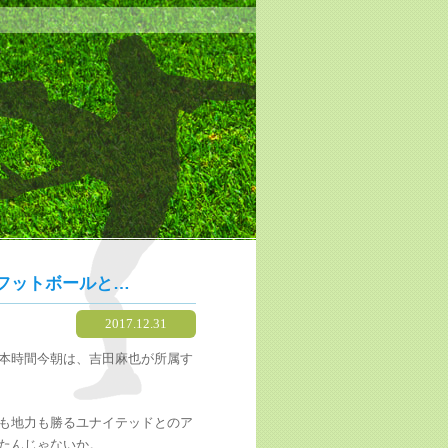
フットボールと…
2017.12.31
本時間今朝は、吉田麻也が所属す
も地力も勝るユナイテッドとのア
たんじゃないか。