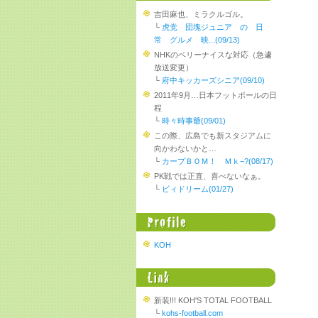
吉田麻也、ミラクルゴル。
└
虎党 団塊ジュニア の 日
常 グルメ 映...(09/13)
NHKのベリーナイスな対応（急遽
放送変更）
└
府中キッカーズシニア(09/10)
2011年9月…日本フットボールの日
程
└
時々時事爺(09/01)
この際、広島でも新スタジアムに
向かわないかと…
└
カープＢＯＭ！ Ｍｋ−?(08/17)
PK戦では正直、喜べないなぁ。
└
ビィドリーム(01/27)
KOH
新装!!! KOH'S TOTAL FOOTBALL
└
kohs-football.com