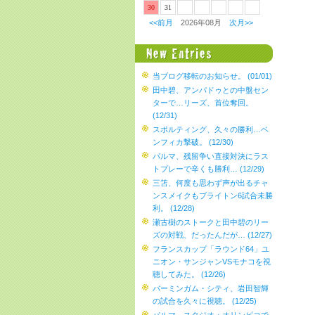
30
31
<<前月
2026年08月
次月>>
当ブログ移転のお知らせ。 (01/01)
田中碧、アンパドゥとの中盤セン
ターで…リーズ、首位奪回。
(12/31)
スポルティング、久々の勝利…ベ
ンフィカ撃破。 (12/30)
パルマ、残留争い直接対決にラス
トプレーで辛くも勝利… (12/29)
三笘、何度も思わず声が出るチャ
ンスメイクもブライトン6試合未勝
利。 (12/28)
瀬古樹のストークと田中碧のリー
ズの対戦、だったんだが… (12/27)
フランスカップ「ラウンド64」ユ
ニオン・サンジャンVSモナコを視
聴してみた。 (12/26)
バーミンガム・シティ、岩田智輝
の試合を久々に視聴。 (12/25)