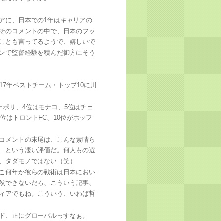
アに、日本での1年はキャリアの
そのコメントの中で、日本のフッ
ことも言ってるようで、嬉しいで
ンで監督経験を積んだ御方にそう
7年ベストチーム・トップ10に川
ナポリ、4位はモナコ、5位はチェ
位はトロントFC、10位がホッフ
コメントの末尾は、こんな素晴ら
…という凄い評価だ。何人もの選
、タダモノではない（笑）
こ何年か彼らの戦術は日本におい
然できないだろ、こういう記事、
ィアでもね。こういう、いわば哲
ド、正にグローバルっすなぁ。