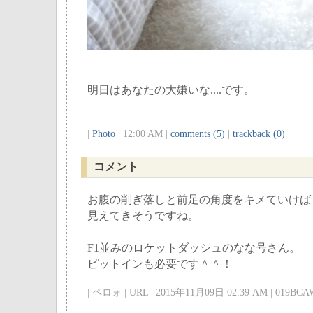
明日はあなたの大嫌いな....です。
|
Photo
| 12:00 AM |
comments (5)
|
trackback (0)
|
コメント
お腹の削ぎ落しと前足の角度をキメていけば
見えてきそうですね。
F1並みのロケットダッシュのなな号さん。
ピットインも必要です＾＾！
| ペロォ | URL | 2015年11月09日 02:39 AM | 019BCAW