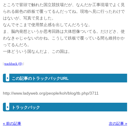
ところで冒頭で触れた国立競技場だが、なんだか工事現場でよく見
られる銀色の鉄板で覆ってるんだってね。現地へ見に行ったわけで
はないが、写真で見ました。
なんでそこまで使用禁止感を出してんだろうな。
ま、脳内発想というか思考回路は大体想像ついてる。だけどさ、使
わなきゃじゃないのかね。こうして鉄板で覆っている間も維持かか
ってるんだろ。
一体どういう国なんだよ、この国は。
|
trackback (0)
|
この記事のトラックバックURL
http://www.ladyweb.org/people/koh/blog/tb.php/3711
トラックバック
« 前の記事
次の記事 »