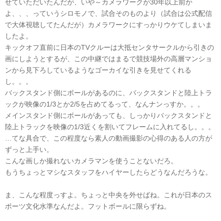
せていただいたんだが、いや～カメラワークが30年以上前か
よ、、、っていうシロモノで、試合そのものより（試合は公式配信
で大体視聴してたんだが）カメラワークにすっかりウケてしまいま
したよ。
キックオフ直前に日本のTVクルーは大抵センタサークルから引きの
画にしようとするが、この中継ではまるで競技場外の高層マンショ
ンから見下ろしているようなゴーカイな引きを見せてくれる
し。。。
バックスタンド側にボールがあるのに、バックスタンドと陸上トラ
ックが映像の1/3とか2/5を占めてるって、なんナンっすか。。。
メインスタンド側にボールがあっても、しっかりバックスタンドと
陸上トラックを映像の1/3近くを割いてフレームに入れてるし。。。
…てな具合で、この程度なら素人の動画撮影の心得のある人の方が
ずっと上手い。
こんな画しか撮れないカメラマンを使うことないだろ。
もうちょっとマシなスタッフをハイヤーしたらどうなんだろうな。
ま、こんな程度っすよ。ちょっと中央を外せばね。これが日本のス
ポーツ文化水準なんだよ。フットボールに限らずね。