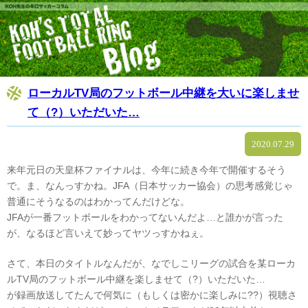
ローカルTV局のフットボール中継を大いに楽しませ
て（?）いただいた…
2020.07.29
来年元日の天皇杯ファイナルは、今年に続き今年で開催するそう
で。ま、なんっすかね。JFA（日本サッカー協会）の思考感覚じゃ
普通にそうなるのはわかってんだけどな。
JFAが一番フットボールをわかってないんだよ…と誰かが言った
が、なるほど言いえて妙ってヤツっすかねぇ。
さて、本日のタイトルなんだが、なでしこリーグの試合を某ローカ
ルTV局のフットボール中継を楽しませて（?）いただいた…
が録画放送してたんで何気に（もしくは密かに楽しみに??）視聴さ