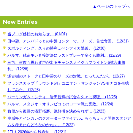
▲ページのトップへ
New Entries
当ブログ移転のお知らせ。 (01/01)
田中碧、アンパドゥとの中盤センターで…リーズ、首位奪回。 (12/31)
スポルティング、久々の勝利…ベンフィカ撃破。 (12/30)
パルマ、残留争い直接対決にラストプレーで辛くも勝利… (12/29)
三笘、何度も思わず声が出るチャンスメイクもブライトン6試合未勝
利。 (12/28)
瀬古樹のストークと田中碧のリーズの対戦、だったんだが… (12/27)
フランスカップ「ラウンド64」ユニオン・サンジャンVSモナコを視聴
してみた。 (12/26)
バーミンガム・シティ、岩田智輝の試合を久々に視聴。 (12/25)
パルマ、スタジオ・オリンピコでのローマ戦に完敗。 (12/24)
負傷から復帰の浅野拓磨、絶好機を決められず… (12/23)
皇后杯とインカレのクオーターファイナル…もうちょっと開催スタジア
ムを考えたらどうなのかねぇ。 (12/22)
JFLも2026年から秋春制。 (12/21)