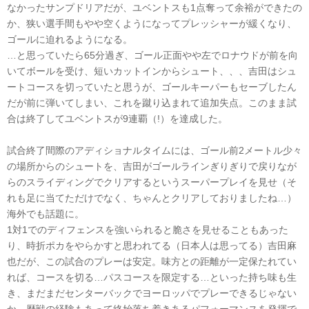
なかったサンプドリアだが、ユベントスも1点奪って余裕ができたの
か、狭い選手間もやや空くようになってプレッシャーが緩くなり、
ゴールに迫れるようになる。
…と思っていたら65分過ぎ、ゴール正面やや左でロナウドが前を向
いてボールを受け、短いカットインからシュート、、、吉田はシュ
ートコースを切っていたと思うが、ゴールキーパーもセーブしたん
だが前に弾いてしまい、これを蹴り込まれて追加失点。このまま試
合は終了してユベントスが9連覇（!）を達成した。
試合終了間際のアディショナルタイムには、ゴール前2メートル少々
の場所からのシュートを、吉田がゴールラインぎりぎりで戻りなが
らのスライディングでクリアするというスーパープレイを見せ（そ
れも足に当てただけでなく、ちゃんとクリアしておりましたね…）
海外でも話題に。
1対1でのディフェンスを強いられると脆さを見せることもあった
り、時折ポカをやらかすと思われてる（日本人は思ってる）吉田麻
也だが、この試合のプレーは安定。味方との距離が一定保たれてい
れば、コースを切る…パスコースを限定する…といった持ち味も生
き、まだまだセンターバックでヨーロッパでプレーできるじゃない