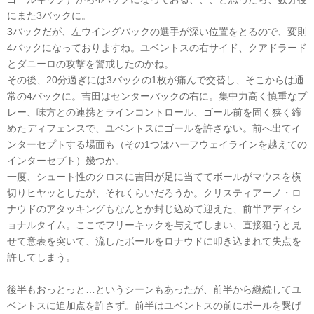
にまた3バックに。
3バックだが、左ウイングバックの選手が深い位置をとるので、変則
4バックになっておりますね。ユベントスの右サイド、クアドラード
とダニーロの攻撃を警戒したのかね。
その後、20分過ぎには3バックの1枚が痛んで交替し、そこからは通
常の4バックに。吉田はセンターバックの右に。集中力高く慎重なプ
レー、味方との連携とラインコントロール、ゴール前を固く狭く締
めたディフェンスで、ユベントスにゴールを許さない。前へ出てイ
ンターセプトする場面も（その1つはハーフウェイラインを越えての
インターセプト）幾つか。
一度、シュート性のクロスに吉田が足に当ててボールがマウスを横
切りヒヤッとしたが、それくらいだろうか。クリスティアーノ・ロ
ナウドのアタッキングもなんとか封じ込めて迎えた、前半アディシ
ョナルタイム。ここでフリーキックを与えてしまい、直接狙うと見
せて意表を突いて、流したボールをロナウドに叩き込まれて失点を
許してしまう。
後半もおっとっと…というシーンもあったが、前半から継続してユ
ベントスに追加点を許さず。前半はユベントスの前にボールを繋げ