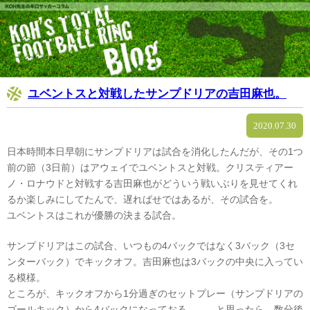
ユベントスと対戦したサンプドリアの吉田麻也。
2020.07.30
日本時間本日早朝にサンプドリアは試合を消化したんだが、その1つ
前の節（3日前）はアウェイでユベントスと対戦。クリスティアー
ノ・ロナウドと対戦する吉田麻也がどういう戦いぶりを見せてくれ
るか楽しみにしてたんで、遅ればせではあるが、その試合を。
ユベントスはこれが優勝の決まる試合。
サンプドリアはこの試合、いつもの4バックではなく3バック（3セ
ンターバック）でキックオフ。吉田麻也は3バックの中央に入ってい
る模様。
ところが、キックオフから1分過ぎのセットプレー（サンプドリアの
ゴールキック）から4バックになっておる、、、と思ったら、数分後