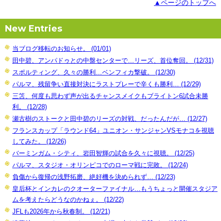
▲ページのトップへ
New Entries
当ブログ移転のお知らせ。 (01/01)
田中碧、アンパドゥとの中盤センターで…リーズ、首位奪回。 (12/31)
スポルティング、久々の勝利…ベンフィカ撃破。 (12/30)
パルマ、残留争い直接対決にラストプレーで辛くも勝利… (12/29)
三笘、何度も思わず声が出るチャンスメイクもブライトン6試合未勝
利。 (12/28)
瀬古樹のストークと田中碧のリーズの対戦、だったんだが… (12/27)
フランスカップ「ラウンド64」ユニオン・サンジャンVSモナコを視聴
してみた。 (12/26)
バーミンガム・シティ、岩田智輝の試合を久々に視聴。 (12/25)
パルマ、スタジオ・オリンピコでのローマ戦に完敗。 (12/24)
負傷から復帰の浅野拓磨、絶好機を決められず… (12/23)
皇后杯とインカレのクオーターファイナル…もうちょっと開催スタジア
ムを考えたらどうなのかねぇ。 (12/22)
JFLも2026年から秋春制。 (12/21)