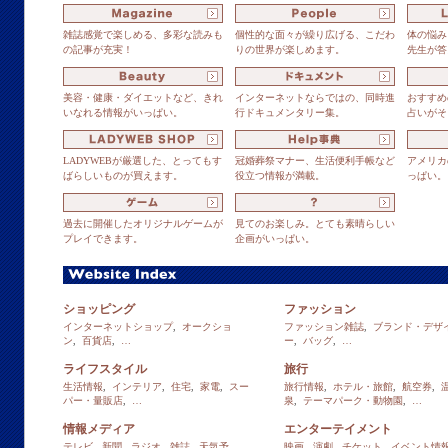
雑誌感覚で楽しめる、多彩な読みも
個性的な面々が繰り広げる、こだわ
体の悩み
の記事が充実！
りの世界が楽しめます。
先生が答
美容・健康・ダイエットなど、きれ
インターネットならではの、同時進
おすすめ
いなれる情報がいっぱい。
行ドキュメンタリー集。
占いがそ
LADYWEBが厳選した、とってもす
冠婚葬祭マナー、生活便利手帳など
アメリカ
ばらしいものが買えます。
役立つ情報が満載。
っぱい。
過去に開催したオリジナルゲームが
見てのお楽しみ。とても素晴らしい
プレイできます。
企画がいっぱい。
ショッピング
ファッション
インターネットショップ
,
オークショ
ファッション雑誌
,
ブランド・デザ
ン
,
百貨店
,
…
ー
,
バッグ
,
…
ライフスタイル
旅行
生活情報
,
インテリア
,
住宅
,
家電
,
スー
旅行情報
,
ホテル・旅館
,
航空券
,
パー・量販店
,
…
泉
,
テーマパーク・動物園
,
…
情報メディア
エンターテイメント
テレビ
,
新聞
,
ラジオ
,
雑誌
,
天気予
映画
,
演劇
,
チケット
,
イベント情