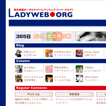
写真ブログ
KOH先生の辛口
Kimono Master
なな号's eye
サッカーコラム
山龍ブログ
金子保知の
野崎由理香の
小野緑の
なるほどニュース
フローラルライフ
よりどりみどり
クローネマキコの
カリカリの
Jeffrey Kennel
社交界通信
そこらネコ日記
フォトサイト
編集部が厳選したグルメ情報や、お
ゲームシリーズが大好評のプレゼン
さまざま
得な情報などをおとどけ。
トコーナー。
画を配信