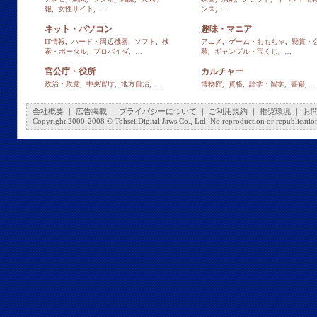
報
,
女性サイト
,
…
ンス
,
…
ネット・パソコン
趣味・マニア
IT情報
,
ハード・周辺機器
,
ソフト
,
検
アニメ
,
ゲーム・おもちゃ
,
懸賞・
索・ポータル
,
プロバイダ
,
…
募
,
ギャンブル・宝くじ
,
…
官公庁・役所
カルチャー
政治・政党
,
中央官庁
,
地方自治
,
…
博物館
,
資格
,
語学・留学
,
書籍
,
会社概要
｜
広告掲載
｜
プライバシーについて
｜
ご利用規約
｜
推奨環境
｜
お
Copyright 2000-2008 © Tohsei,Digital Jaws.Co., Ltd. No reproduction or republication